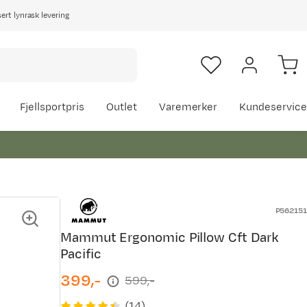
rt lynrask levering
Fjellsportpris
Outlet
Varemerker
Kundeservice
P562151
Mammut Ergonomic Pillow Cft Dark
Pacific
399,-
599,-
discounted
original
price
price
(
14
)