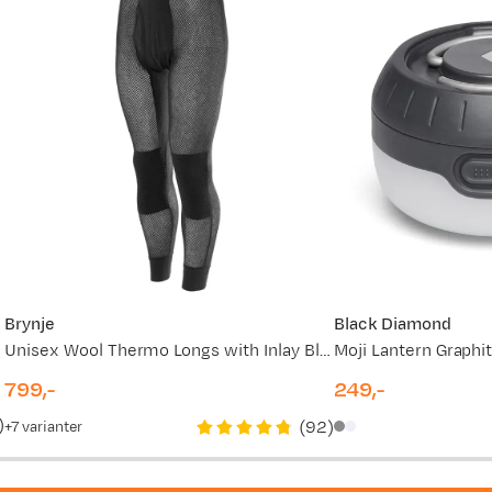
r pose.
Brynje
Black Diamond
Unisex Wool Thermo Longs with Inlay Black
Moji Lantern Graphi
799,-
249,-
price
price
)
(
92
)
7
varianter