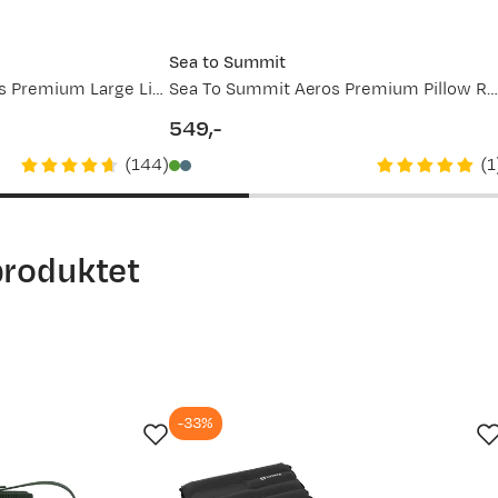
Sea to Summit
Sea To Summit Aeros Premium Large Lime
Sea To Summit Aeros Premium Pillow Regular Green
549,-
price
(
144
)
(
1
 ... en drybag med klær i som hodepute.
produktet
-33%
rte som en god pute. Anbefales