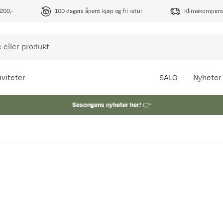
1200,-
100 dagers åpent kjøp og fri retur
Klimakompense
iviteter
SALG
Nyheter
Sesongens nyheter her!
👉