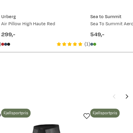
599,-
369,-
Urberg
Sea to Summit
Air Pillow High Haute Red
369,-
299,-
549,-
price
price
)
(
1
)
379,-
599,-
Fjellsportpris
Fjellsportpris