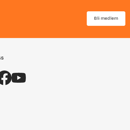
Bli medlem
ss
te eller
lommer.