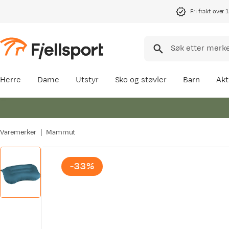
Fri frakt over 
Herre
Dame
Utstyr
Sko og støvler
Barn
Akt
Varemerker
Mammut
-33%