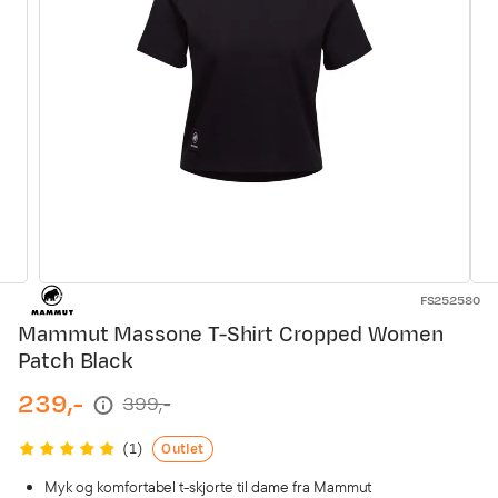
FS252580
Mammut Massone T-Shirt Cropped Women
Patch Black
239,-
399,-
discounted
original
price
price
Outlet
(
1
)
Myk og komfortabel t-skjorte til dame fra Mammut