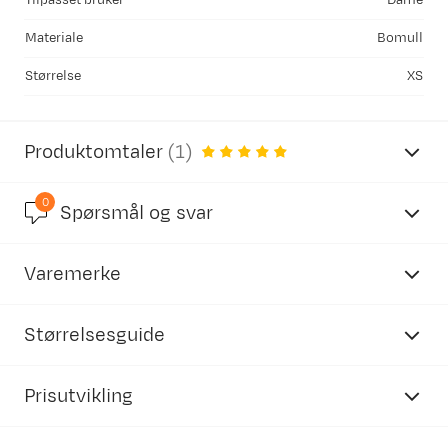
Tilpasset bruker
Dame
Materiale
Bomull
Størrelse
XS
Produktomtaler
(
1
)
0
5.0
Spørsmål og svar
Varemerke
basert på 1 anmeldelse
Størrelsesguide
Prisutvikling
Mammut
dame
Live
Bekreftet kjøper
2 år siden