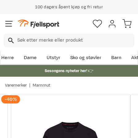
100 dagers åpent kjøp og fri retur
Herre
Dame
Utstyr
Sko og støvler
Barn
Akt
Sesongens nyheter her!
👉
Varemerker
Mammut
-40%