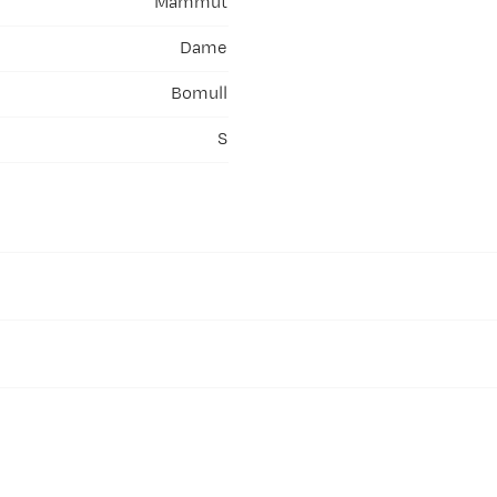
Mammut
Dame
Bomull
S