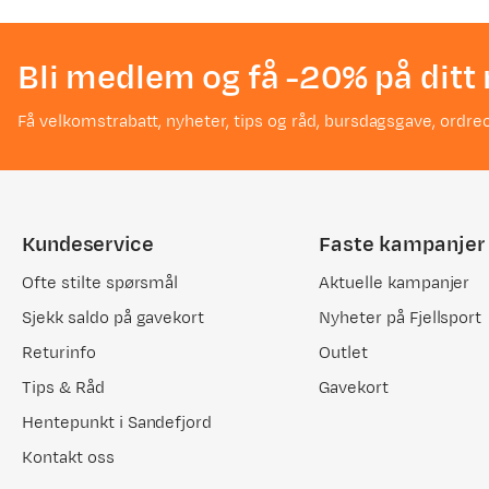
Bli medlem og få -20% på ditt 
Få velkomstrabatt, nyheter, tips og råd, bursdagsgave, ordreo
Kundeservice
Faste kampanjer
Ofte stilte spørsmål
Aktuelle kampanjer
Sjekk saldo på gavekort
Nyheter på Fjellsport
Returinfo
Outlet
Tips & Råd
Gavekort
Hentepunkt i Sandefjord
Kontakt oss