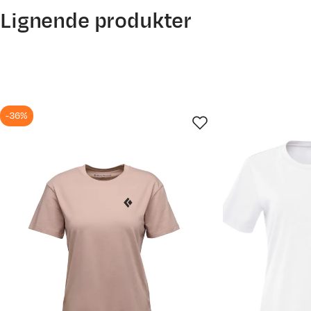
Lignende produkter
Størrelse
XXS
XS
S
M
Mål (cm)
Bryst
76-80
81-85
86-91
92-97
98
-36%
Midje
61-65
66-70
71-75
76-81
8
Hofte
84-88
88-91
94-99
96-99
10
Størrelse
XXS
XS
XS
S
Mål (cm)
32
34
36
38
Innerbenslengde regular
72
73
74
Innerbenslengde short
77
72
78
78