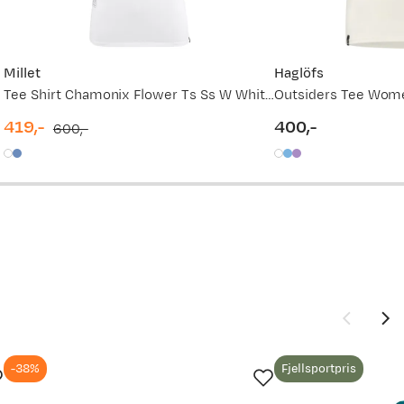
Millet
Haglöfs
Tee Shirt Chamonix Flower Ts Ss W White - Blanc
Outsiders Tee Wome
vordan
419,-
400,-
600,-
discounted
original
price
price
price
-38%
Fjellsportpris