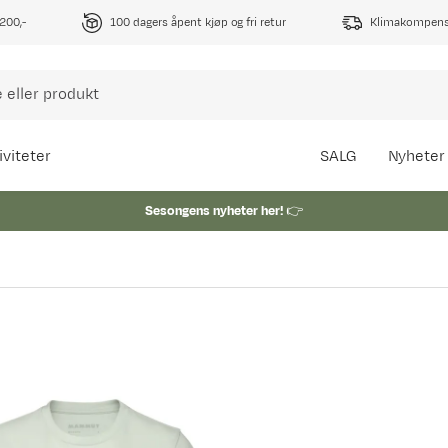
1200,-
100 dagers åpent kjøp og fri retur
Klimakompense
iviteter
SALG
Nyheter
Sesongens nyheter her!
👉