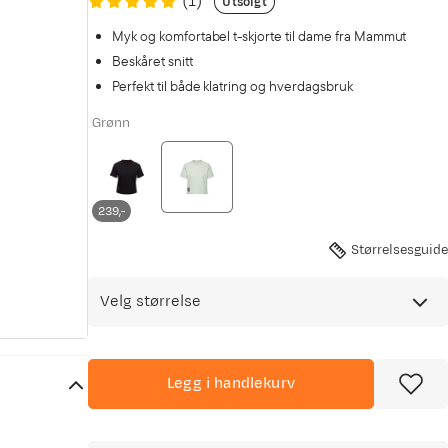
(
1
)
Utsolgt
Myk og komfortabel t-skjorte til dame fra Mammut
Beskåret snitt
Perfekt til både klatring og hverdagsbruk
Grønn
239,-
Størrelsesguide
Velg størrelse
Legg i handlekurv