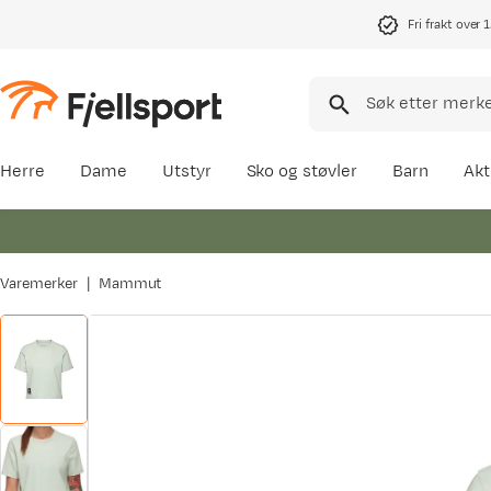
Fri frakt over 
Herre
Dame
Utstyr
Sko og støvler
Barn
Akt
Varemerker
Mammut