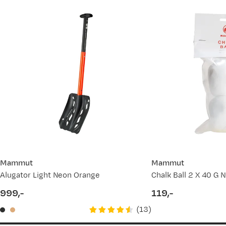
Mammut
Mammut
Alugator Light Neon Orange
Chalk Ball 2 X 40 G N
999,-
119,-
price
price
(
13
)