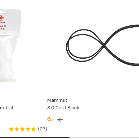
Mammut
eutral
3.0 Cord Black
6,-
9,-
discounted
original
(
27
)
price
price