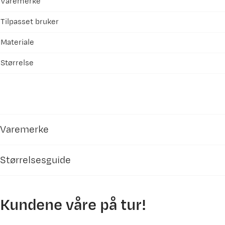
Varemerke
Tilpasset bruker
Materiale
Størrelse
Varemerke
Størrelsesguide
Mammut
dame
Kundene våre på tur!