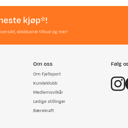
neste kjøp*!
versikt, eksklusive tilbud og mer!
Om oss
Følg o
Om Fjellsport
Kundeklubb
Medlemsvilkår
Ledige stillinger
Bærekraft