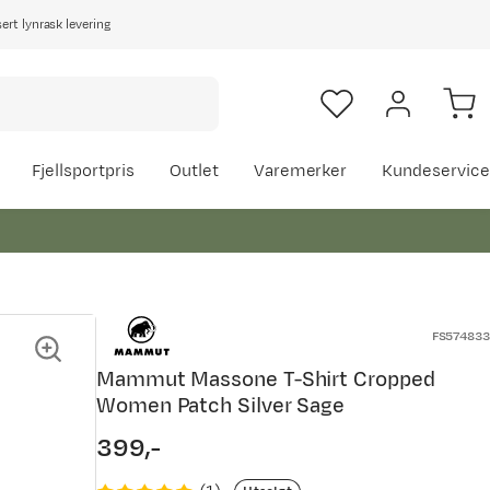
rt lynrask levering
Fjellsportpris
Outlet
Varemerker
Kundeservice
FS574833
Mammut Massone T-Shirt Cropped
Women Patch Silver Sage
399,-
price