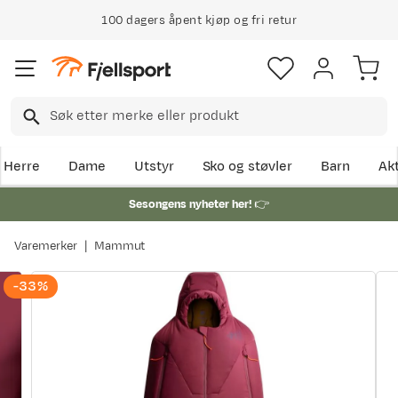
100 dagers åpent kjøp og fri retur
Herre
Dame
Utstyr
Sko og støvler
Barn
Akt
Sesongens nyheter her!
👉
Varemerker
Mammut
-33%