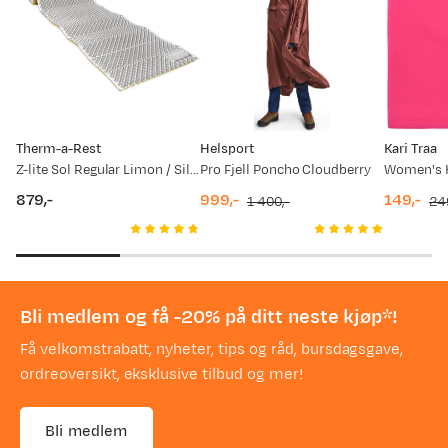
Therm-a-Rest
Helsport
Kari Traa
Z-lite Sol Regular Limon / Silver
Pro Fjell Poncho Cloudberry
879,-
999,-
149,-
1 400,-
24
price
discounted
original
discount
original
price
price
price
price
Bli medlem og få -20% på ditt neste kjøp*!
Få velkomstrabatt, nyheter, tips og råd, bursdagsgave,
ordreoversikt, eksklusive tilbud og mer!
Bli medlem