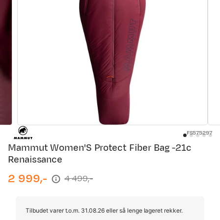
FS575297
Mammut Women'S Protect Fiber Bag -21c
Renaissance
2 999,-
4 499,-
discounted
original
price
price
Tilbudet varer t.o.m. 31.08.26 eller så lenge lageret rekker.