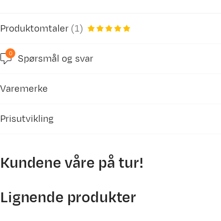
Produktomtaler
(
1
)
0
Spørsmål og svar
5.0
Varemerke
basert på 2 anmeldelser
Prisutvikling
Kundene våre på tur!
Birgitte L
Bekreftet kjøper
1 år siden
2500
Lignende produkter
Kjøpt størrelse:
OneSize
Valgt farge:
blue/white
2000