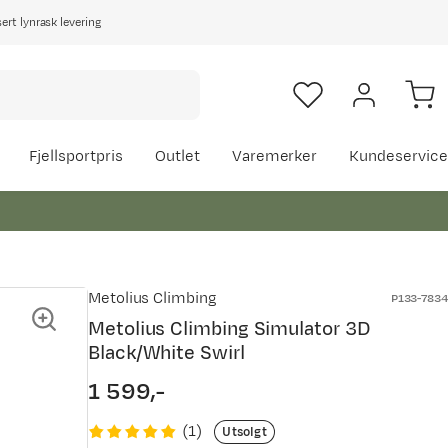
rt lynrask levering
Fjellsportpris
Outlet
Varemerker
Kundeservice
Metolius Climbing
P133-7834
Metolius Climbing Simulator 3D
Black/White Swirl
1 599,-
price
(
1
)
Utsolgt