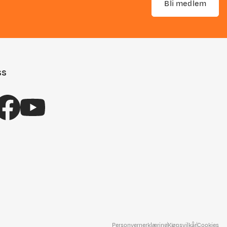
Bli medlem
ss
Personvernerklæring
Kjøpsvilkår
Cookies