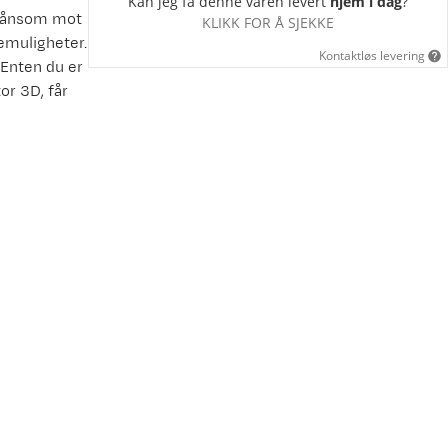
Kan jeg få denne varen levert
hjem i dag
?
skånsom mot
KLIKK FOR Å SJEKKE
emuligheter.
Kontaktløs levering
 Enten du er
or 3D, får