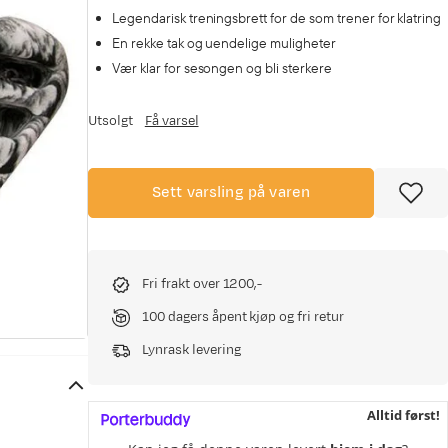
Legendarisk treningsbrett for de som trener for klatring
En rekke tak og uendelige muligheter
Vær klar for sesongen og bli sterkere
Utsolgt
Få varsel
Sett varsling på varen
Fri frakt over 1200,-
100 dagers åpent kjøp og fri retur
Lynrask levering
Alltid først!