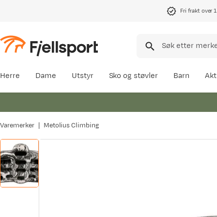
Fri frakt over 
Herre
Dame
Utstyr
Sko og støvler
Barn
Akt
Varemerker
Metolius Climbing