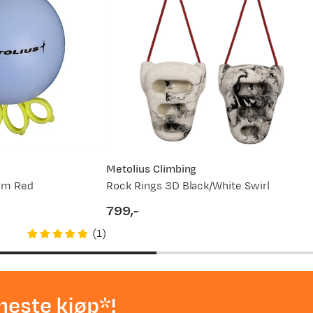
Metolius Climbing
ium Red
Rock Rings 3D Black/White Swirl
799,-
price
(
1
)
neste kjøp*!