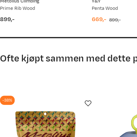
Metolius Climbing
Y&Y
Prime Rib Wood
Penta Wood
899,-
669,-
899,-
price
discounted
original
price
price
Ofte kjøpt sammen med dette 
-38%