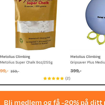
Metolius Climbing
Metolius Climbing
Metolius Super Chalk 9oz/255g
Gripsaver Plus Med
99,-
399,-
159,-
discounted
original
price
(
2
)
price
price
Bli medlem og få -20% på ditt 