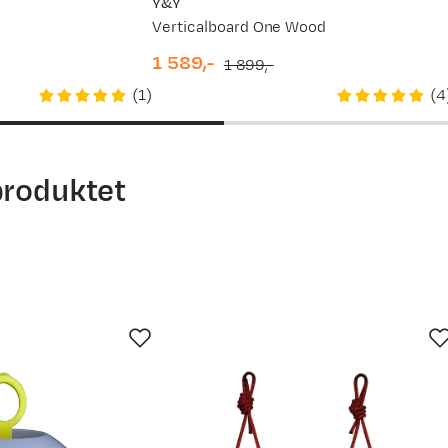
Y&Y
Verticalboard One Wood
1 589,-
1 899,-
discounted
original
(
1
)
(
4
price
price
produktet