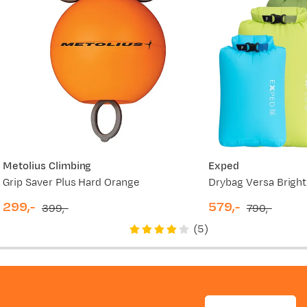
Metolius Climbing
Exped
Grip Saver Plus Hard Orange
Drybag Versa Bright
299,-
579,-
399,-
790,-
discounted
original
discounted
original
(
5
)
price
price
price
price