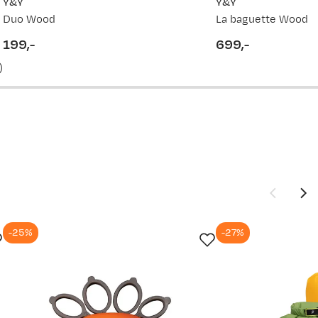
Y&Y
Y&Y
Duo Wood
La baguette Wood
199,-
699,-
price
price
)
-25%
-27%