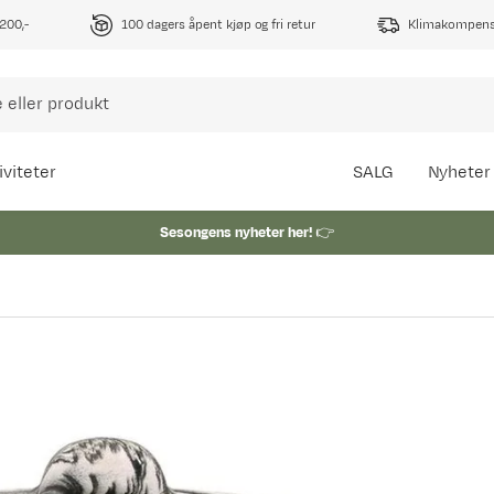
1200,-
100 dagers åpent kjøp og fri retur
Klimakompense
iviteter
SALG
Nyheter
Sesongens nyheter her!
👉