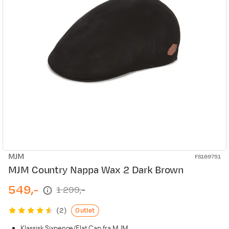
MJM
FS169751
MJM Country Nappa Wax 2 Dark Brown
549,-
1 299,-
discounted
original
price
price
Outlet
(
2
)
Klassisk Sixpence/Flat Cap fra MJM