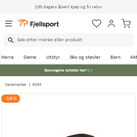
100 dagers åpent kjøp og fri retur
Herre
Dame
Utstyr
Sko og støvler
Barn
Akt
Sesongens nyheter her!
👉
Varemerker
MJM
-58%