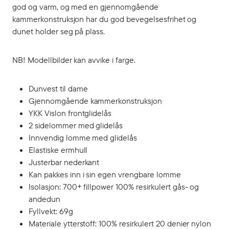
god og varm, og med en gjennomgående
kammerkonstruksjon har du god bevegelsesfrihet og
dunet holder seg på plass.
NB! Modellbilder kan avvike i farge.
Dunvest til dame
Gjennomgående kammerkonstruksjon
YKK Vislon frontglidelås
2 sidelommer med glidelås
Innvendig lomme med glidelås
Elastiske ermhull
Justerbar nederkant
Kan pakkes inn i sin egen vrengbare lomme
Isolasjon: 700+ fillpower 100% resirkulert gås- og
andedun
Fyllvekt: 69g
Materiale ytterstoff: 100% resirkulert 20 denier nylon