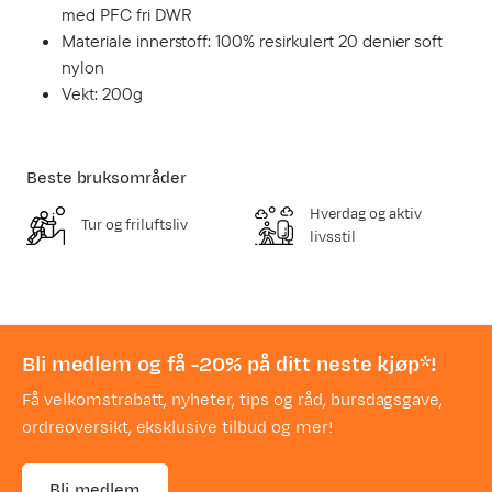
med PFC fri DWR
Materiale innerstoff: 100% resirkulert 20 denier soft
nylon
Vekt: 200g
Beste bruksområder
Hverdag og aktiv
Tur og friluftsliv
livsstil
Bli medlem og få -20% på ditt neste kjøp*!
Få velkomstrabatt, nyheter, tips og råd, bursdagsgave,
ordreoversikt, eksklusive tilbud og mer!
Bli medlem