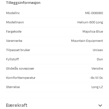
Tilleggsinformasjon
Modellnr.
ME-006060
Modellnavn
Helium 600 Long
Fargekode
Majolica Blue
Varemerke
Mountain Equipment
Tilpasset bruker
Unisex
Fyllstoff
Dun
Glidelås soveposer
Venstre
Komforttemperatur
-9c til 0c
Størrelse
Long LZ
Bærekraft