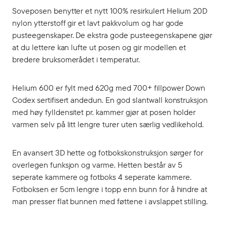
Soveposen benytter et nytt 100% resirkulert Helium 20D
nylon ytterstoff gir et lavt pakkvolum og har gode
pusteegenskaper. De ekstra gode pusteegenskapene gjør
at du lettere kan lufte ut posen og gir modellen et
bredere bruksomerådet i temperatur.
Helium 600 er fylt med 620g med 700+ fillpower Down
Codex sertifisert andedun. En god slantwall konstruksjon
med høy fylldensitet pr. kammer gjør at posen holder
varmen selv på litt lengre turer uten særlig vedlikehold.
En avansert 3D hette og fotbokskonstruksjon sørger for
overlegen funksjon og varme. Hetten består av 5
seperate kammere og fotboks 4 seperate kammere.
Fotboksen er 5cm lengre i topp enn bunn for å hindre at
man presser flat bunnen med føttene i avslappet stilling.