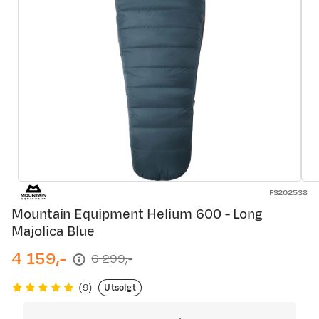
FS202538
Mountain Equipment Helium 600 - Long
Majolica Blue
4 159,-
6 299,-
discounted
original
price
price
Utsolgt
(
9
)