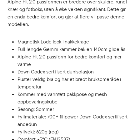
Alpine Fit 2.0 passformen er bredere over skuldre, rundt
knær og fotboks, uten å øke vekten signifikant. Dette gir
en enda bedre komfort og gjør at flere vil passe denne
modellen.
Magnetisk Lode lock i nakkekrage
Full lengde Gemini kammer bak en 140cm glidelås
Alpine Fit 2.0 passform for bedre komfort og mer
varme
Down Codex sertifisert dunisolasjon
Puster veldig bra og har et bredt bruksomeråde i
temperatur
Kommer med vanntett pakkpose og mesh
oppbevaringskube
Sesong: Sommer
Fyllmateriale: 700+ fillpower Down Codex sertifisert
andedun
Fyllvekt: 620g (reg)
Comfort: -5°C (EN13537)