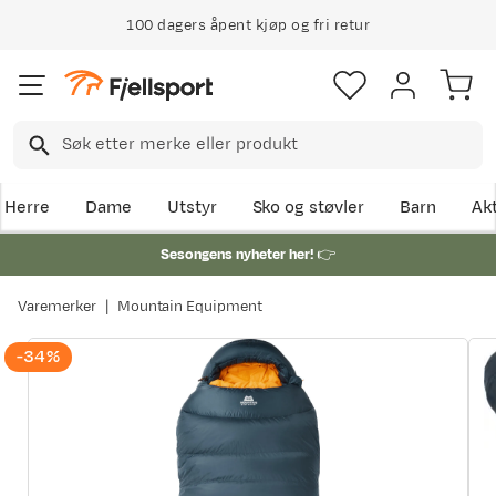
100 dagers åpent kjøp og fri retur
Herre
Dame
Utstyr
Sko og støvler
Barn
Akt
Sesongens nyheter her!
👉
Varemerker
Mountain Equipment
-34%