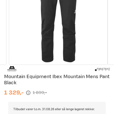
FS627947
Mountain Equipment Ibex Mountain Mens Pant
Black
1 329,-
1 899,-
discounted
original
price
price
Tilbudet varer t.o.m. 31.08.26 eller så lenge lageret rekker.