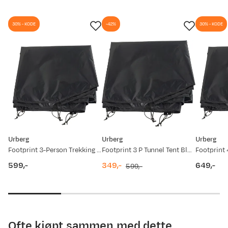
30% - KODE
-42%
30% - KODE
Urberg
Urberg
Urberg
Footprint 3-Person Trekking Tunnel Tent 2,0 Black
Footprint 3 P Tunnel Tent Black
599,-
349,-
649,-
599,-
price
discounted
original
price
price
price
Ofte kjøpt sammen med dette