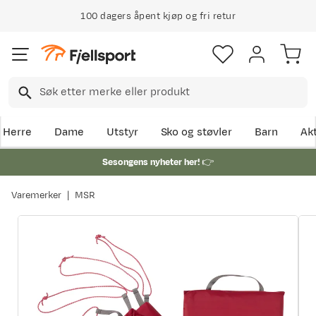
100 dagers åpent kjøp og fri retur
Herre
Dame
Utstyr
Sko og støvler
Barn
Akt
Sesongens nyheter her!
👉
Varemerker
MSR