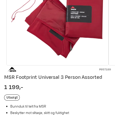
P957189
MSR Footprint Universal 3 Person Assorted
1 199,-
price
Utsolgt
Bunnduk til telt fra MSR
Beskytter mot slitasje, skitt og fuktighet