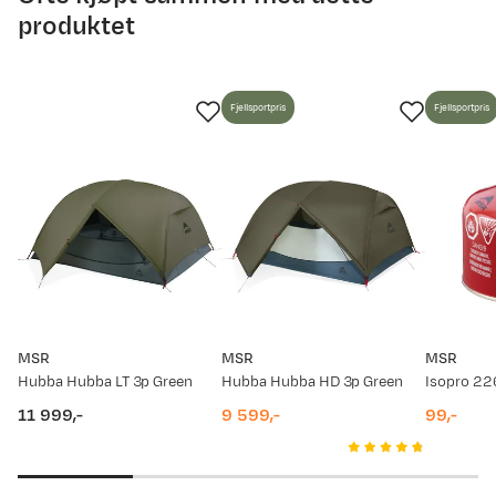
produktet
Fjellsportpris
Fjellsportpris
MSR
MSR
MSR
Hubba Hubba LT 3p Green
Hubba Hubba HD 3p Green
Isopro 22
11 999,-
9 599,-
99,-
price
price
price