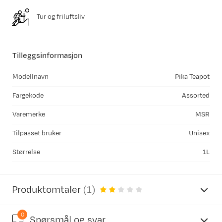
Tur og friluftsliv
Tilleggsinformasjon
Modellnavn
Pika Teapot
Fargekode
Assorted
Varemerke
MSR
Tilpasset bruker
Unisex
Størrelse
1L
Produktomtaler
(
1
)
0
Spørsmål og svar