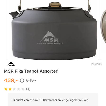
P957193
MSR Pika Teapot Assorted
439,-
649,-
discounted
original
price
price
(
1
)
Tilbudet varer t.o.m. 10.08.26 eller så lenge lageret rekker.