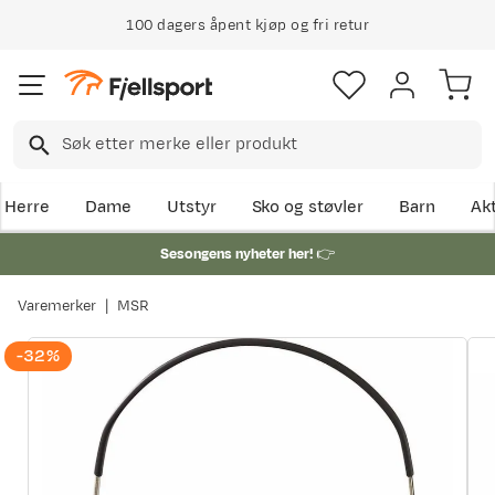
100 dagers åpent kjøp og fri retur
Herre
Dame
Utstyr
Sko og støvler
Barn
Akt
Sesongens nyheter her!
👉
Varemerker
MSR
-32%