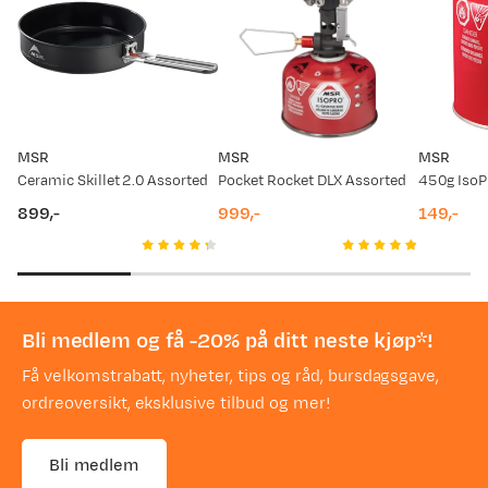
MSR
MSR
MSR
Ceramic Skillet 2.0 Assorted
Pocket Rocket DLX Assorted
899,-
999,-
149,-
price
price
price
Bli medlem og få -20% på ditt neste kjøp*!
Få velkomstrabatt, nyheter, tips og råd, bursdagsgave,
ordreoversikt, eksklusive tilbud og mer!
Bli medlem