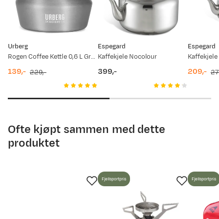
Prisdato
Ny pris
22.07.2026
439,-
Urberg
Espegard
Espegard
09.07.2026
499,-
Rogen Coffee Kettle 0,6 L Grey
Kaffekjele Nocolour
Kaffekjele
139,-
399,-
209,-
229,-
27
04.06.2026
649,-
discounted
original
price
discount
original
price
price
price
price
02.06.2026
679,-
30.04.2026
499,-
Ofte kjøpt sammen med dette
produktet
09.08.2025
679,-
Fjellsportpris
Fjellsportpris