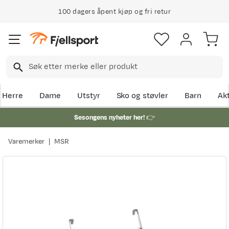
100 dagers åpent kjøp og fri retur
Herre
Dame
Utstyr
Sko og støvler
Barn
Akt
Sesongens nyheter her!
👉
Varemerker
MSR