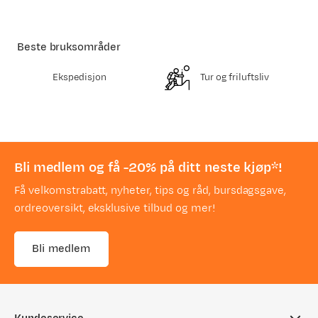
Beste bruksområder
Ekspedisjon
Tur og friluftsliv
Bli medlem og få -20% på ditt neste kjøp*!
Få velkomstrabatt, nyheter, tips og råd, bursdagsgave,
ordreoversikt, eksklusive tilbud og mer!
Bli medlem