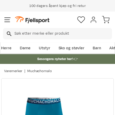
100 dagers åpent kjøp og fri retur
Herre
Dame
Utstyr
Sko og støvler
Barn
Akt
Sesongens nyheter her!
👉
Varemerker
Muchachomalo