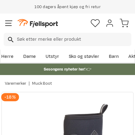
100 dagers åpent kjøp og fri retur
Klimakompensert lynrask levering
Herre
Dame
Utstyr
Sko og støvler
Barn
Akt
Sesongens nyheter her!
👉
Varemerker
Muck Boot
-18%