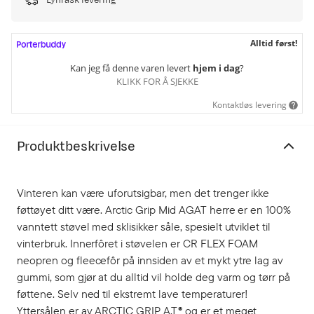
Lynrask levering
Alltid først!
Kan jeg få denne varen levert
hjem i dag
?
KLIKK FOR Å SJEKKE
Kontaktløs levering
Produktbeskrivelse
Vinteren kan være uforutsigbar, men det trenger ikke
føttøyet ditt være. Arctic Grip Mid AGAT herre er en 100%
vanntett støvel med sklisikker såle, spesielt utviklet til
vinterbruk. Innerfôret i støvelen er CR FLEX FOAM
neopren og fleecefôr på innsiden av et mykt ytre lag av
gummi, som gjør at du alltid vil holde deg varm og tørr på
føttene. Selv ned til ekstremt lave temperaturer!
Yttersålen er av ARCTIC GRIP A.T® og er et meget