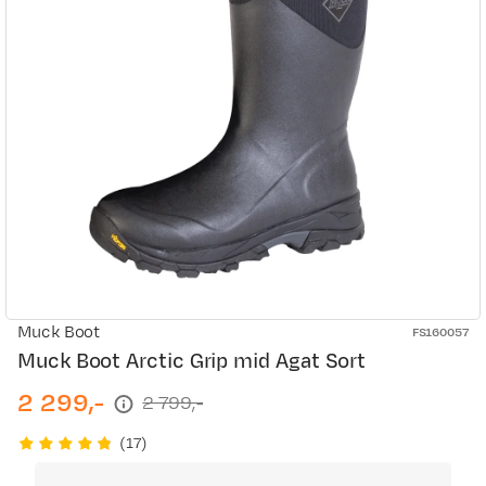
Muck Boot
FS160057
Muck Boot Arctic Grip mid Agat Sort
2 299,-
2 799,-
discounted
original
price
price
(
17
)