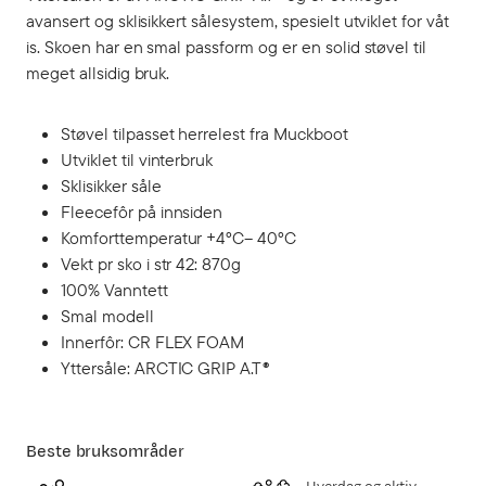
avansert og sklisikkert sålesystem, spesielt utviklet for våt
is. Skoen har en smal passform og er en solid støvel til
meget allsidig bruk.
Støvel tilpasset herrelest fra Muckboot
Utviklet til vinterbruk
Sklisikker såle
Fleecefôr på innsiden
Komforttemperatur +4°C– 40°C
Vekt pr sko i str 42: 870g
100% Vanntett
Smal modell
Innerfôr: CR FLEX FOAM
Yttersåle: ARCTIC GRIP A.T®
Beste bruksområder