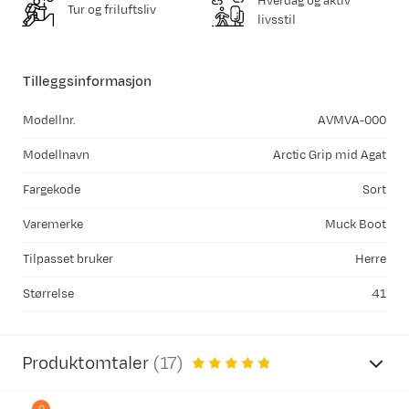
Hverdag og aktiv
Tur og friluftsliv
livsstil
Tilleggsinformasjon
Modellnr.
AVMVA-000
Modellnavn
Arctic Grip mid Agat
Fargekode
Sort
Varemerke
Muck Boot
Tilpasset bruker
Herre
Størrelse
41
Produktomtaler
(
17
)