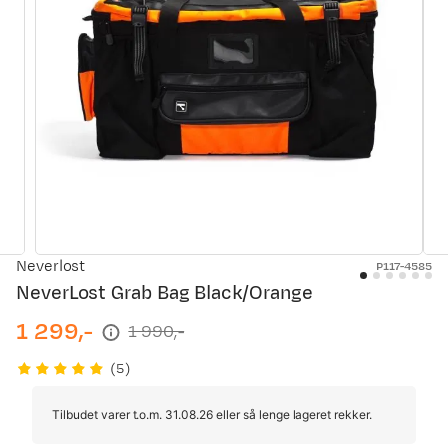
Neverlost
P117-4585
NeverLost Grab Bag Black/Orange
1 299,-
1 990,-
discounted
original
price
price
(
5
)
Tilbudet varer t.o.m. 31.08.26 eller så lenge lageret rekker.