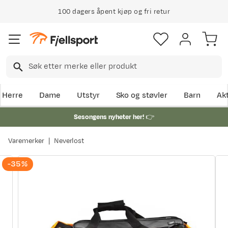
100 dagers åpent kjøp og fri retur
Herre
Dame
Utstyr
Sko og støvler
Barn
Akt
Sesongens nyheter her!
👉
Varemerker
Neverlost
-35%