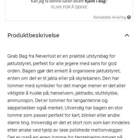
Kan jeg få denne varen levert
hjem i dag
?
KLIKK FOR Å SJEKKE
Kontaktløs levering
Produktbeskrivelse
Grab Bag fra Neverlost er en praktisk utstyrsbag for
jaktutstyret, perfekt for alle jegere med sans for god
orden. Bagen gjør det enkelt å organisere jaktutstyret,
enten om det er til jakta eller på skytebanen. Den har
lommer med symboler for det mange mener er det aller
viktigste å huske på; hørselvern, jaktradio, sluttstykke,
ammunisjon. Det er lommer for langantenne og
søppelsekker også merket. Utvendig har bagen en stor
lomme som passer perfekt for kart, blinker eller andre
større ting. Innvendig er det et stort rom som kan inndeles
etter ønske ved hjelp av løse polstrede mellomvegger.
Det er også en egen lomme for førstehjelpsutstyret på