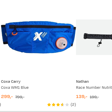
Coxa Carry
Nathan
Coxa WM1 Blue
299,-
139,-
799,-
199,-
discounted
original
discounted
original
)
(
2
)
price
price
price
price