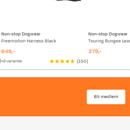
Non-stop Dogwear
Non-stop Dogwear
Freemotion Harness Black
Touring Bungee Lea
649,-
379,-
price
price
)
(
150
)
9
varianter
Bli medlem