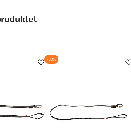
produktet
-30%