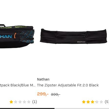
Nathan
Pinnacle Series Waistpack Black/Blue Me Away
The Zipster Adjustable Fit 2.0 Black
299,-
399,-
discounted
original
(
1
)
(
5
price
price