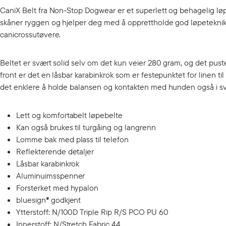
CaniX Belt fra Non-Stop Dogwear er et superlett og behagelig løpeb
skåner ryggen og hjelper deg med å opprettholde god løpeteknikk
canicrossutøvere.
Beltet er svært solid selv om det kun veier 280 gram, og det pust
front er det en låsbar karabinkrok som er festepunktet for linen 
det enklere å holde balansen og kontakten med hunden også i sv
Lett og komfortabelt løpebelte
Kan også brukes til turgåing og langrenn
Lomme bak med plass til telefon
Reflekterende detaljer
Låsbar karabinkrok
Aluminuimsspenner
Forsterket med hypalon
bluesign® godkjent
Ytterstoff: N/100D Triple Rip R/S PCO PU 60
Innerstoff: N/Stretch Fabric 44