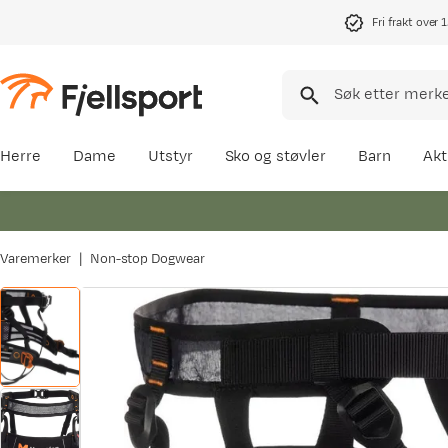
Fri frakt over 
Herre
Dame
Utstyr
Sko og støvler
Barn
Akt
Varemerker
Non-stop Dogwear