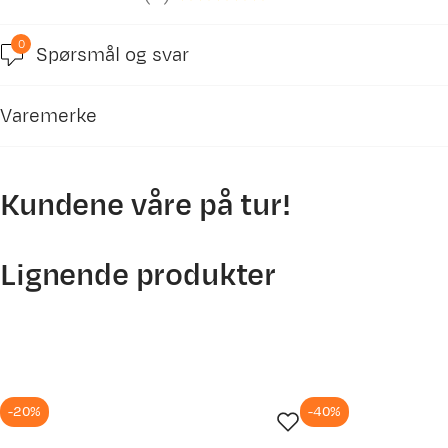
0
Spørsmål og svar
5.0
Varemerke
basert på 4 anmeldelser
Kundene våre på tur!
Lignende produkter
Wioletta
Bekreftet kjøper
1 år siden
Kjøpt størrelse:
L
Valgt farge:
black
-20%
-40%