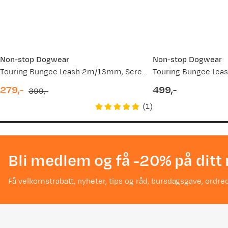
Non-stop Dogwear
Non-stop Dogwear
Touring Bungee Leash 2m/13mm, Screw-Lock grey
Touring Bungee Le
279,-
499,-
399,-
discounted
original
price
(
1
)
price
price
Bli medlem og få -20% på ditt 
Få velkomstrabatt, nyheter, tips og råd, bursdagsgave, ordreo