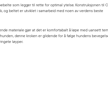
elte som legger til rette for optimal ytelse. Konstruksjonen til C
, og beltet er utviklet i samarbeid med noen av verdens beste
ende materiale gjør at det er komfortabalt å løpe med uansett temp
til hunden, denne kroken er glidende for å følge hundens bevegelse
ingete løyper.