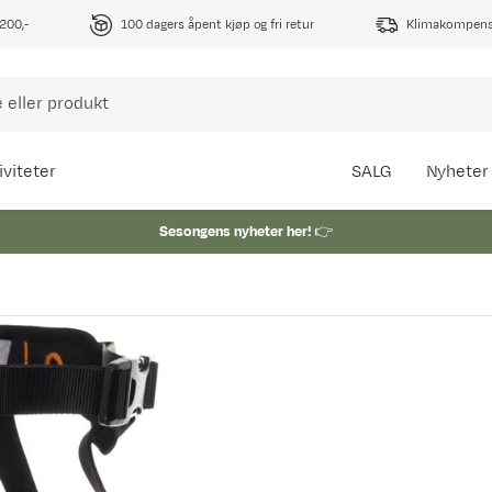
1200,-
100 dagers åpent kjøp og fri retur
Klimakompense
iviteter
SALG
Nyheter
Sesongens nyheter her!
👉