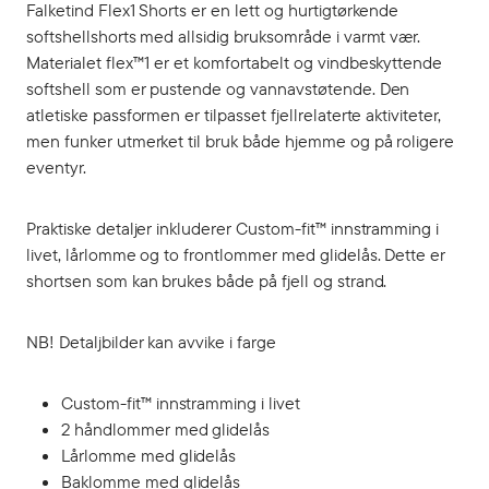
Falketind Flex1 Shorts er en lett og hurtigtørkende
softshellshorts med allsidig bruksområde i varmt vær.
Materialet flex™1 er et komfortabelt og vindbeskyttende
softshell som er pustende og vannavstøtende. Den
atletiske passformen er tilpasset fjellrelaterte aktiviteter,
men funker utmerket til bruk både hjemme og på roligere
eventyr.
Praktiske detaljer inkluderer Custom-fit™ innstramming i
livet, lårlomme og to frontlommer med glidelås. Dette er
shortsen som kan brukes både på fjell og strand.
NB! Detaljbilder kan avvike i farge
Custom-fit™ innstramming i livet
2 håndlommer med glidelås
Lårlomme med glidelås
Baklomme med glidelås