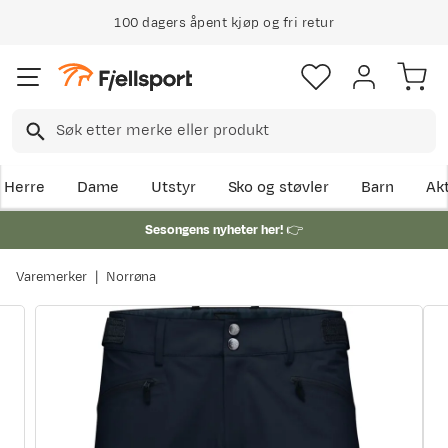
100 dagers åpent kjøp og fri retur
Klimakompensert lynrask levering
Herre
Dame
Utstyr
Sko og støvler
Barn
Akt
Sesongens nyheter her!
👉
Varemerker
Norrøna