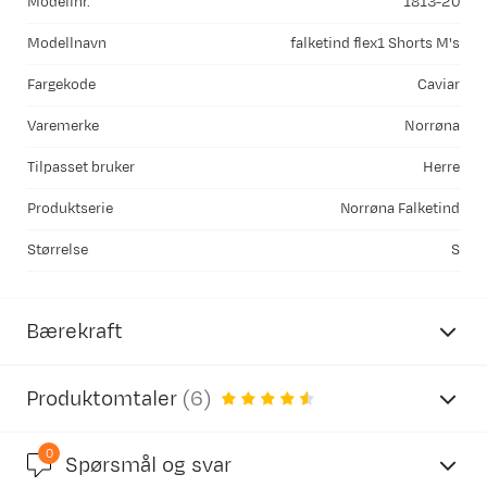
Modellnr.
1813-20
Modellnavn
falketind flex1 Shorts M's
Fargekode
Caviar
Varemerke
Norrøna
Tilpasset bruker
Herre
Produktserie
Norrøna Falketind
Størrelse
S
Bærekraft
Produktomtaler
(
6
)
0
4.0
Spørsmål og svar