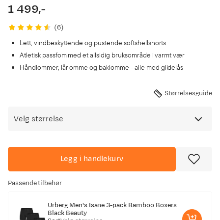
1 499,-
price
(
6
)
Lett, vindbeskyttende og pustende softshellshorts
Atletisk passfom med et allsidig bruksområde i varmt vær
Håndlommer, lårlomme og baklomme - alle med glidelås
Størrelsesguide
Velg størrelse
Legg i handlekurv
Passende tilbehør
Urberg Men's Isane 3-pack Bamboo Boxers
Black Beauty