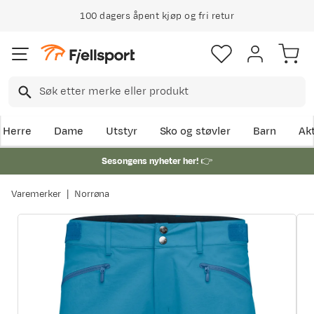
100 dagers åpent kjøp og fri retur
Herre
Dame
Utstyr
Sko og støvler
Barn
Akt
Sesongens nyheter her!
👉
Varemerker
Norrøna