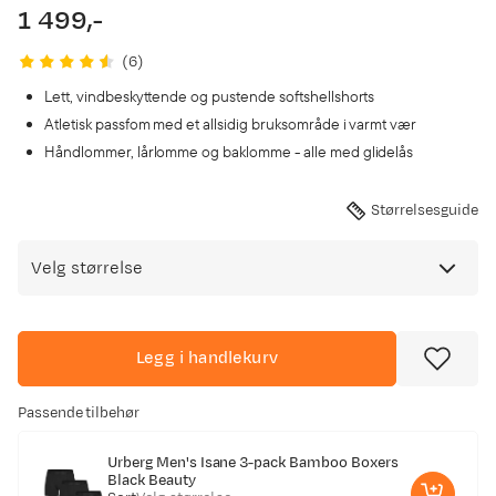
1 499,-
price
(
6
)
Lett, vindbeskyttende og pustende softshellshorts
Atletisk passfom med et allsidig bruksområde i varmt vær
Håndlommer, lårlomme og baklomme - alle med glidelås
Størrelsesguide
Velg størrelse
Legg i handlekurv
Passende tilbehør
Urberg Men's Isane 3-pack Bamboo Boxers
Black Beauty