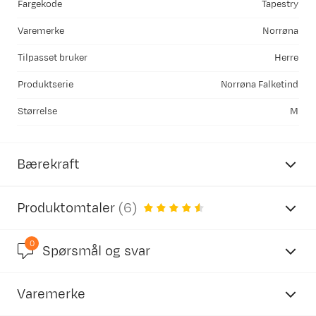
Fargekode
Tapestry
Varemerke
Norrøna
Tilpasset bruker
Herre
Produktserie
Norrøna Falketind
Størrelse
M
Bærekraft
Produktomtaler
(
6
)
0
4.0
Spørsmål og svar
OEKO-Tex Standard 100
Varemerke
basert på 7 anmeldelser
OEKO-TEX
®
STANDARD 100 er et internasjonalt test-