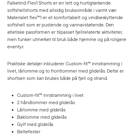
Falketind Flex1 Shorts er en lett og hurtigtørkende
softshellshorts med allsidig bruksområde i varmt vær.
Materialet flex™1 er et komfortabelt og vindbeskyttende
softshell som er pustende og vannavstøtende. Den
atletiske passformen er tilpasset fjellrelaterte aktiviteter,
men funker utmerket til bruk både hjemme og på roligere
eventyr.
Praktiske detaljer inkluderer Custom-fit™ innstramming i
livet, lårlomme og to frontlommer med glidelås. Dette er
shortsen som kan brukes både på fjell og strand.
Custom-fit™ innstramming i livet
2 håndlommer med glidelås
Lårlomme med glidelås
Baklomme med glidelås
Gylf med glidelås
Beltefester