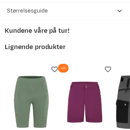
og sertifiseringssystem som garanterer at tekstilene
Opplevd passform basert på 4 anmeldelser
Størrelsesguide
ikke inneholder skadelige stoffer. Hver komponent av
et produkt merket med OEKO-TEX Standard 100 har
Liten
Perfekt
Stor
blitt testet for å få merkingen, slik at du kan være trygg
Kundene våre på tur!
Norrøna
dame
på at produktet er trygt.
Lignende produkter
XS
S
Størrelse
36
38
Roger
Bekreftet kjøper
Opplevd passform:
Perfekt
Høyde:
155-159
Vekt:
70-74
Personhøyde (cm)
156 - 164
160 - 168
164
-31%
1 år siden
Armlengde (cm)
57 - 58
58.5 - 59
6
Kjøpt størrelse:
L
Valgt farge:
Indigo Night
Bryst (cm)
77 - 82
83 - 88
89
Gode, flotte shorts. Rask levering var det også!
Sete (cm)
86 - 91
92 - 97
98
Hofter (cm)
76 - 82
83 - 88
89