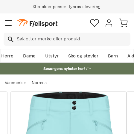
Klimakompensert lynrask levering
Herre
Dame
Utstyr
Sko og støvler
Barn
Akt
Sesongens nyheter her!
👉
Varemerker
Norrøna