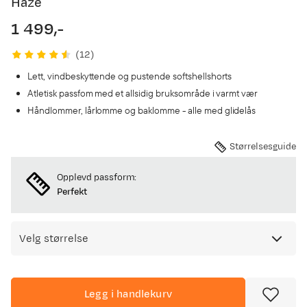
Haze
1 499,-
price
(
12
)
Lett, vindbeskyttende og pustende softshellshorts
Atletisk passfom med et allsidig bruksområde i varmt vær
Håndlommer, lårlomme og baklomme - alle med glidelås
Størrelsesguide
Opplevd passform:
Perfekt
Velg størrelse
Legg i handlekurv