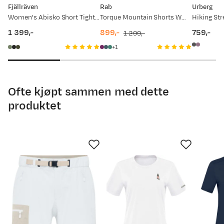
Innerbenslengde (cm)
63,5 - 66
66,5 - 69,5
7
Fjällräven
Rab
Urberg
Marte
Bekreftet kjøper
Women's Abisko Short Tights Patina Green
Torque Mountain Shorts Wmns Mulberry
2 år siden
1 399,-
899,-
759,-
1 299,-
Kjøpt størrelse:
L
price
discounted
original
price
Tips!
Bruk et målebånd når du måler kroppen eller
1
Valgt farge:
Royal Blue
price
price
foten din. Det er alltid greit med litt hjelp. For mer
detaljert info om hvordan du måler, har vi laget en
Dårlig passform, lav i livet ellers bra
god guide til deg. Se
Hvordan velge rett størrelse
Ofte kjøpt sammen med dette
(åpner ny side)
produktet
Har du spørsmål, ikke nøl med å ta kontakt med
vår kundeservice.
Caroline K
Bekreftet kjøper
Opplevd passform:
Perfekt
Høyde:
175-179
Vekt:
55-59
2 år siden
Kjøpt størrelse:
S
Valgt farge:
Indigo Night
God shorts, som ikke blir klam og ekkel på skikkelig varme dager.