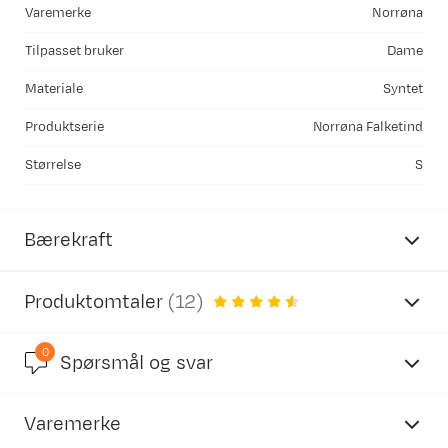
Varemerke
Norrøna
Tilpasset bruker
Dame
Materiale
Syntet
Produktserie
Norrøna Falketind
Størrelse
S
Bærekraft
Produktomtaler
(
12
)
0
4.4
Spørsmål og svar
OEKO-Tex Standard 100
Varemerke
basert på 14 anmeldelser
OEKO-TEX
®
STANDARD 100 er et internasjonalt test-