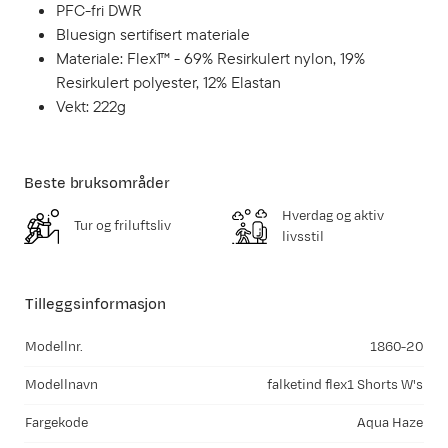
PFC-fri DWR
Bluesign sertifisert materiale
Materiale: Flex1™ - 69% Resirkulert nylon, 19%
Resirkulert polyester, 12% Elastan
Vekt: 222g
Beste bruksområder
Hverdag og aktiv
Tur og friluftsliv
livsstil
Tilleggsinformasjon
Modellnr.
1860-20
Modellnavn
falketind flex1 Shorts W's
Fargekode
Aqua Haze