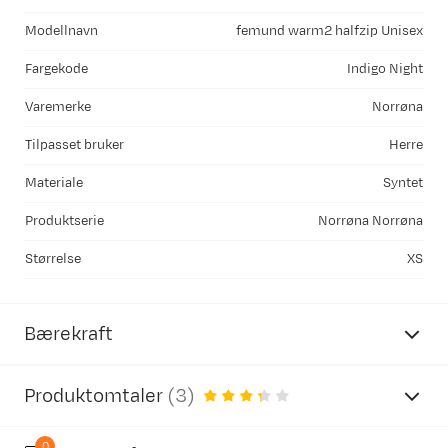
Modellnavn
femund warm2 halfzip Unisex
Fargekode
Indigo Night
Varemerke
Norrøna
Tilpasset bruker
Herre
Materiale
Syntet
Produktserie
Norrøna Norrøna
Størrelse
XS
Bærekraft
Produktomtaler
(
3
)
0