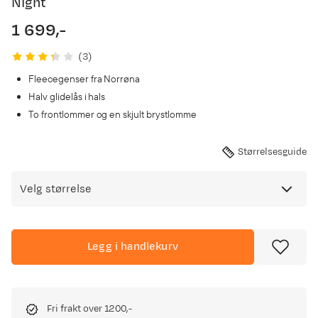
Night
1 699,-
price
(
3
)
Fleecegenser fra Norrøna
Halv glidelås i hals
To frontlommer og en skjult brystlomme
Størrelsesguide
Velg størrelse
Legg i handlekurv
Fri frakt over 1200,-