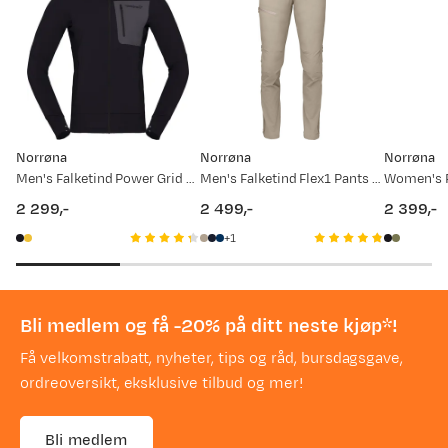
Norrøna
Norrøna
Norrøna
Men's Falketind Power Grid Hood Caviar
Men's Falketind Flex1 Pants Winter Twig
2 299,-
2 499,-
2 399,-
price
price
price
1
Bli medlem og få -20% på ditt neste kjøp*!
Få velkomstrabatt, nyheter, tips og råd, bursdagsgave,
ordreoversikt, eksklusive tilbud og mer!
Bli medlem