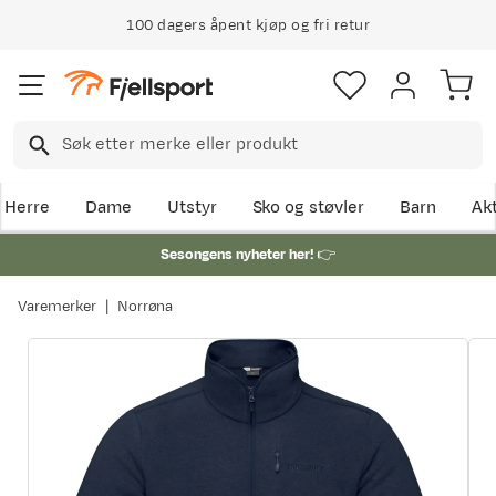
100 dagers åpent kjøp og fri retur
Klimakompensert lynrask levering
Herre
Dame
Utstyr
Sko og støvler
Barn
Akt
Sesongens nyheter her!
👉
Varemerker
Norrøna