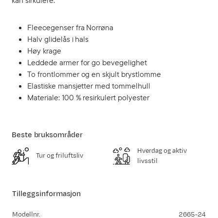
kan sirkulere.
Fleecegenser fra Norrøna
Halv glidelås i hals
Høy krage
Leddede armer for go bevegelighet
To frontlommer og en skjult brystlomme
Elastiske mansjetter med tommelhull
Materiale: 100 % resirkulert polyester
Beste bruksområder
Hverdag og aktiv
Tur og friluftsliv
livsstil
Tilleggsinformasjon
Modellnr.
2665-24