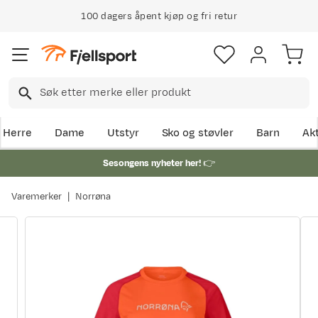
100 dagers åpent kjøp og fri retur
Herre
Dame
Utstyr
Sko og støvler
Barn
Akt
Sesongens nyheter her!
👉
Varemerker
Norrøna