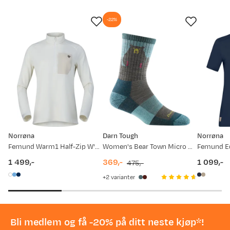
-22%
Norrøna
Darn Tough
Norrøna
Femund Warm1 Half-Zip W'S Snow White
Women's Bear Town Micro Crew Light Cushion Aqua
1 499,-
369,-
1 099,-
475,-
price
discounted
original
price
2
varianter
price
price
Bli medlem og få -20% på ditt neste kjøp*!