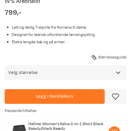
W'S Arednalin
799,-
price
Lett og deilig T-skjorte fra Norrøna til dame
Designet for teknisk utfordrende terrengsykling
Ekstra lengde bak og på ermer
Størrelsesguide
Velg størrelse
Legg i handlekurv
Passende tilbehør
Hellner Women's Kelva 2-In-1 Short Black
Beauty/black Beauty