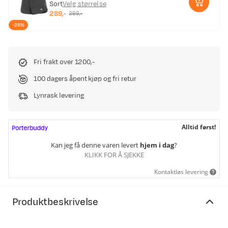
Sort
Velg størrelse
289,-
399,-
discounted
original
-28%
price
price
Fri frakt over 1200,-
100 dagers åpent kjøp og fri retur
Lynrask levering
Alltid først!
Kan jeg få denne varen levert
hjem i dag
?
KLIKK FOR Å SJEKKE
Kontaktløs levering
Produktbeskrivelse