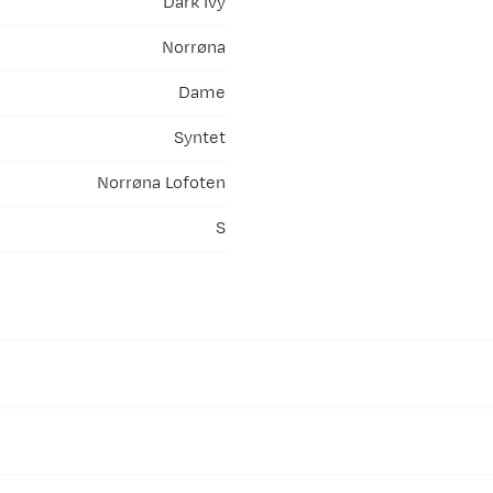
Dark Ivy
Norrøna
Dame
Syntet
Norrøna Lofoten
S