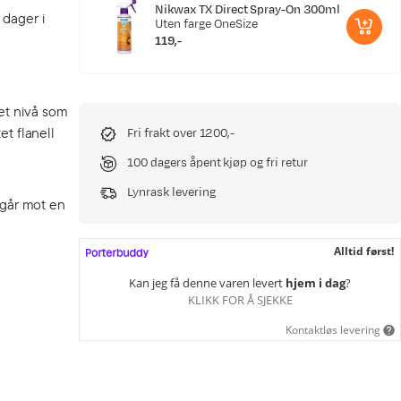
Nikwax TX Direct Spray-On 300ml
 dager i
Uten farge
OneSize
119,-
price
et nivå som
et flanell
Fri frakt over 1200,-
100 dagers åpent kjøp og fri retur
Lynrask levering
r går mot en
Alltid først!
Kan jeg få denne varen levert
hjem i dag
?
KLIKK FOR Å SJEKKE
Kontaktløs levering