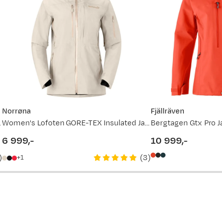
vordan
Norrøna
Fjällräven
Exuberance
Women's Lofoten GORE-TEX Insulated Jacket Oatmeal
6 999,-
10 999,-
price
price
)
(
3
)
1