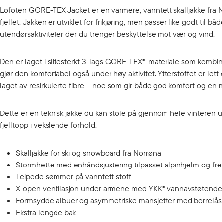
Lofoten GORE-TEX Jacket er en varmere, vanntett skalljakke fra N
fjellet. Jakken er utviklet for frikjøring, men passer like godt til 
utendørsaktiviteter der du trenger beskyttelse mot vær og vind.
Den er laget i slitesterkt 3-lags GORE-TEX®-materiale som kombi
gjør den komfortabel også under høy aktivitet. Ytterstoffet er lett
laget av resirkulerte fibre – noe som gir både god komfort og en m
Dette er en teknisk jakke du kan stole på gjennom hele vinteren uan
fjelltopp i vekslende forhold.
Skalljakke for ski og snowboard fra Norrøna
Stormhette med enhåndsjustering tilpasset alpinhjelm og fr
Teipede sømmer på vanntett stoff
X-open ventilasjon under armene med YKK® vannavstøtende 
Formsydde albuer og asymmetriske mansjetter med borrelås
Ekstra lengde bak