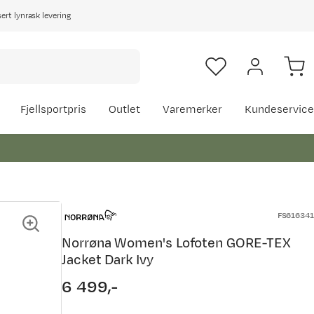
rt lynrask levering
Fjellsportpris
Outlet
Varemerker
Kundeservice
FS616341
Norrøna Women's Lofoten GORE-TEX
Jacket Dark Ivy
6 499,-
price