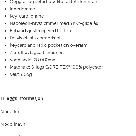
Goggle- og solbrilletørkle festet i lommen
Innerlomme
Key-card lomme
Napoleon-brystlommer med YKK®-glidelås
Enhånds justering ved hoften
Delvis elastisk nederkant
Keycard and radio pocket on overarm
Zip-off avtagbart snøskjørt
Vannsøyle: 28 000mm
Materiale: 3-lags GORE-TEX® 100% polyester
Vekt: 656g
Tilleggsinformasjon
Modellnr.
Modellnavn