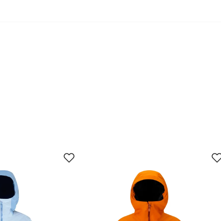
kstiler og stiller strenge krav til kjemikaliebruk og utslipp, fra
ypen bluesign® PRODUCT betyr at all tekstil benyttet i produkte
ign® SYSTEM Partner. Bluesign® APPROVED brukes på enkelt
L
XL
42
46
172
168 - 176
172 - 180
1
61.5 - 62
63 - 65
94
95 - 100
101 - 108
03
104 - 109
110 - 115
94
95 - 100
101 - 108