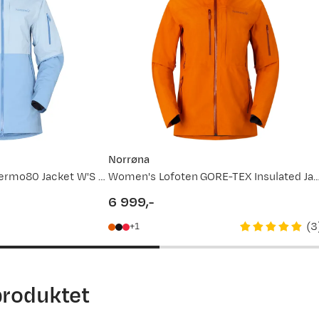
2
73 - 75
76 - 78
 Det er alltid greit med litt hjelp. For mer detaljert info om h
ett størrelse
(åpner ny side)
service.
Norrøna
Lofoten Gore-Tex Thermo80 Jacket W'S Cashmere Blue/allure
Women's Lofoten GORE-TEX Insulated Jacket 
6 999,-
price
(
3
1
produktet