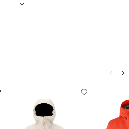
 råvare til
t er
komponenter