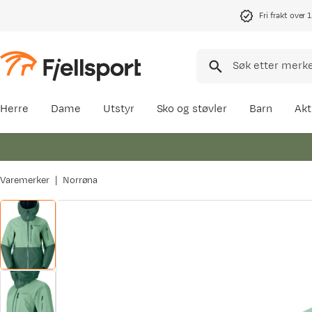
Fri frakt over 
Herre
Dame
Utstyr
Sko og støvler
Barn
Akt
Varemerker
Norrøna