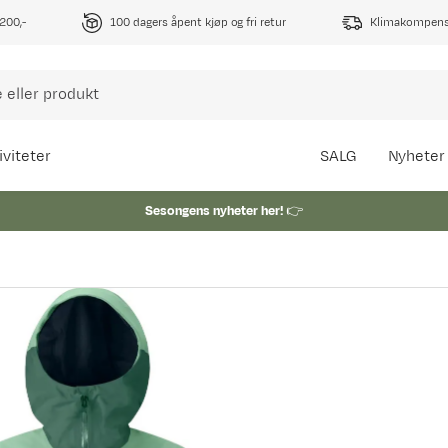
1200,-
100 dagers åpent kjøp og fri retur
Klimakompense
iviteter
SALG
Nyheter
Sesongens nyheter her!
👉