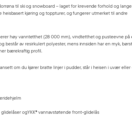
orrøna til ski og snowboard – laget for krevende forhold og lange
både heisbasert kjøring og toppturer, og fungerer utmerket til andre
nerer høy vanntetthet (28 000 mm), vindtetthet og pusteevne på 
 og består av resirkulert polyester, mens innsiden har en myk, børst
er bærekraftig profil.
sett om du kjører bratte linjer i pudder, står i heisen i uvær elle
eeridehjelm
glidelåser ogYKK® vannavstøtende front-glidelås