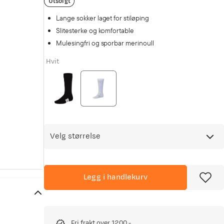
Utsolgt
Lange sokker laget for stiløping
Slitesterke og komfortable
Mulesingfri og sporbar merinoull
Hvit
Velg størrelse
Legg i handlekurv
Fri frakt over 1200,-