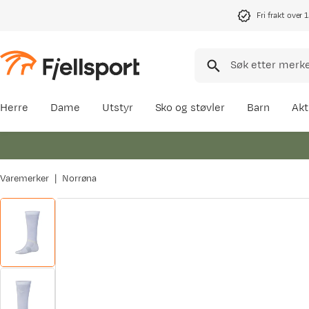
Fri frakt over 
Herre
Dame
Utstyr
Sko og støvler
Barn
Akt
Varemerker
Norrøna