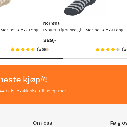
Norrøna
Lyngen Light Weight Merino Socks Long Oatmeal
Lyngen Light Weight Merino Socks Long C
389,-
price
(
2
)
(
2
neste kjøp*!
versikt, eksklusive tilbud og mer!
Om oss
Følg o