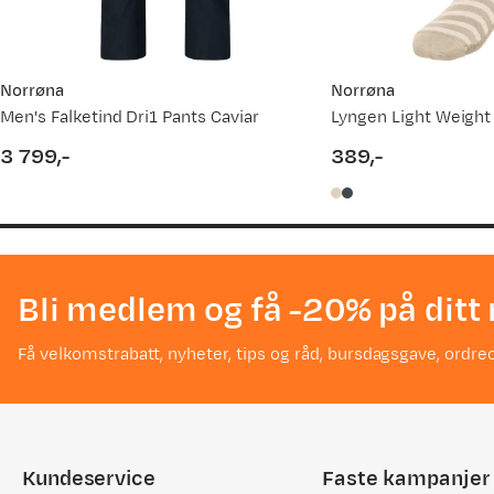
Norrøna
Norrøna
Men's Falketind Dri1 Pants Caviar
3 799,-
389,-
price
price
Bli medlem og få -20% på ditt 
Få velkomstrabatt, nyheter, tips og råd, bursdagsgave, ordreo
Kundeservice
Faste kampanjer