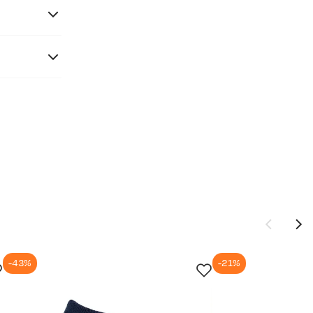
-43%
-21%