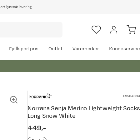
rt lynrask levering
Fjellsportpris
Outlet
Varemerker
Kundeservice
FS584904
Norrøna Senja Merino Lightweight Socks
Long Snow White
449,-
price