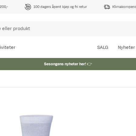
1200,-
100 dagers åpent kjøp og fri retur
Klimakompense
iviteter
SALG
Nyheter
Sesongens nyheter her!
👉