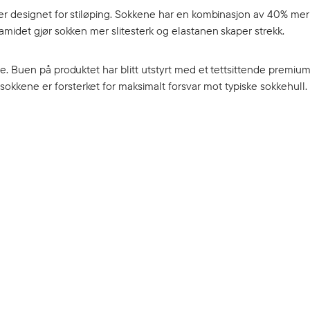
er designet for stiløping. Sokkene har en kombinasjon av 40% mer
midet gjør sokken mer slitesterk og elastanen skaper strekk.
e. Buen på produktet har blitt utstyrt med et tettsittende premiu
kene er forsterket for maksimalt forsvar mot typiske sokkehull.