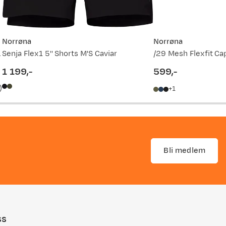
Norrøna
Norrøna
ool Black
Senja Flex1 5'' Shorts M'S Caviar
/29 Mesh Flexfit Cap
1 199,-
599,-
price
price
)
1
Bli medlem
ss