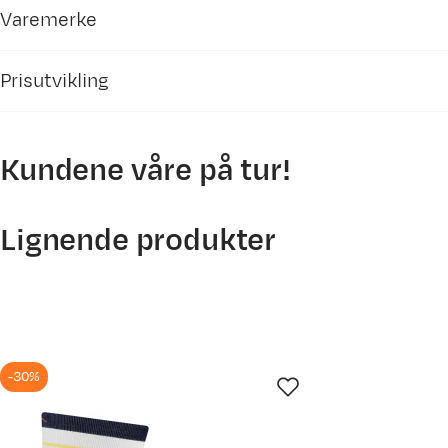
Varemerke
Prisutvikling
Kundene våre på tur!
550
500
Lignende produkter
450
400
350
300
250
-30%
200
8. mai
21. mai
3. jun.
16. 