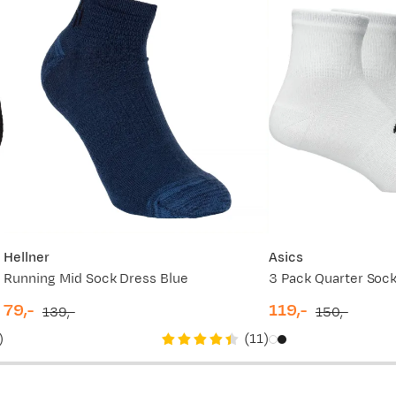
Ny pris
449,-
269,-
449,-
339,-
449,-
Hellner
Asics
Running Mid Sock Dress Blue
3 Pack Quarter Sock 
79,-
119,-
139,-
150,-
discounted
original
discounted
original
)
(
11
)
price
price
price
price