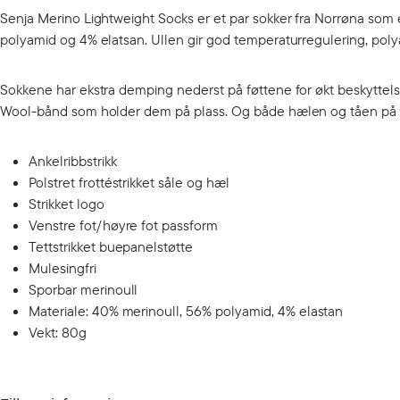
Senja Merino Lightweight Socks er et par sokker fra Norrøna som 
polyamid og 4% elatsan. Ullen gir god temperaturregulering, polya
Sokkene har ekstra demping nederst på føttene for økt beskyttels
Wool-bånd som holder dem på plass. Og både hælen og tåen på sok
Ankelribbstrikk
Polstret frottéstrikket såle og hæl
Strikket logo
Venstre fot/høyre fot passform
Tettstrikket buepanelstøtte
Mulesingfri
Sporbar merinoull
Materiale: 40% merinoull, 56% polyamid, 4% elastan
Vekt: 80g