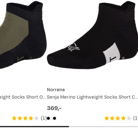
Norrøna
Senja Merino Lightweight Socks Short Olive Night
Senja Merino Lightweight Socks Short Caviar
369,-
price
(
1
)
(
1