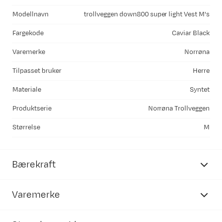
Modellnavn
trollveggen down800 super light Vest M's
Fargekode
Caviar Black
Varemerke
Norrøna
Tilpasset bruker
Herre
Materiale
Syntet
Produktserie
Norrøna Trollveggen
Størrelse
M
Bærekraft
Varemerke