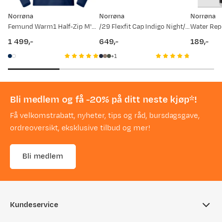
Norrøna
Norrøna
Norrøna
Femund Warm1 Half-Zip M'S Indigo Night
/29 Flexfit Cap Indigo Night/Drizzle
1 499,-
649,-
189,-
price
price
price
1
Bli medlem og få -20% på ditt neste kjøp*!
Få velkomstrabatt, nyheter, tips og råd, bursdagsgave,
ordreoversikt, eksklusive tilbud og mer!
Bli medlem
Kundeservice