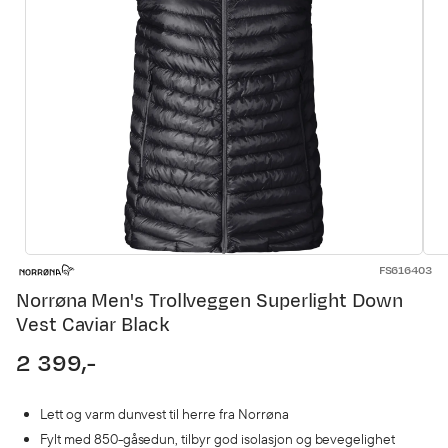
FS616403
Norrøna Men's Trollveggen Superlight Down
Vest Caviar Black
2 399,-
price
Lett og varm dunvest til herre fra Norrøna
Fylt med 850-gåsedun, tilbyr god isolasjon og bevegelighet