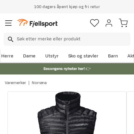
100 dagers åpent kjøp og fri retur
Herre
Dame
Utstyr
Sko og støvler
Barn
Akt
Sesongens nyheter her!
👉
Varemerker
Norrøna