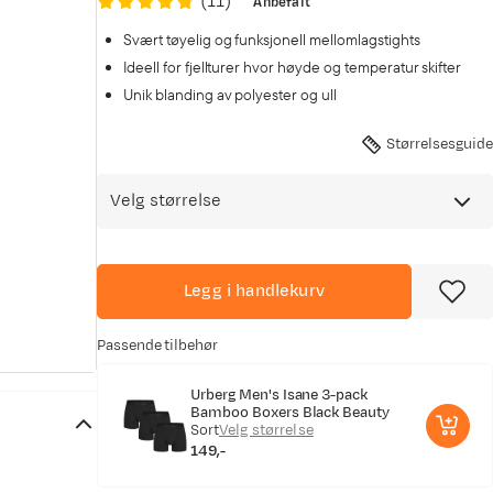
(
11
)
Anbefalt
Svært tøyelig og funksjonell mellomlagstights
Ideell for fjellturer hvor høyde og temperatur skifter
Unik blanding av polyester og ull
Størrelsesguide
Velg størrelse
Legg i handlekurv
Passende tilbehør
Urberg Men's Isane 3-pack
Bamboo Boxers Black Beauty
Sort
Velg størrelse
149,-
price