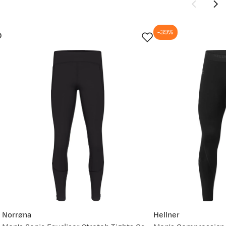
-39%
Ny pris
 str. Så gå
2 299,-
vordan
1 999,-
Norrøna
Hellner