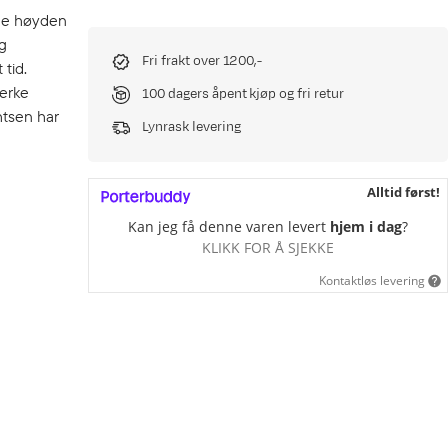
åde høyden
g
Fri frakt over 1200,-
tid.
terke
100 dagers åpent kjøp og fri retur
htsen har
Lynrask levering
Alltid først!
Kan jeg få denne varen levert
hjem i dag
?
KLIKK FOR Å SJEKKE
Kontaktløs levering