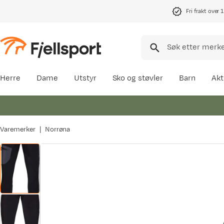
Fri frakt over 
Herre
Dame
Utstyr
Sko og støvler
Barn
Akt
Varemerker
Norrøna