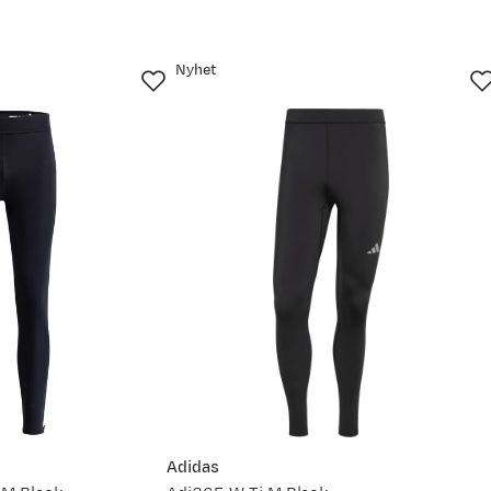
102 - 107
108 - 113
114 - 118
Nyhet
104 - 109
110 - 115
116 - 120
96 - 101
102 - 107
108 - 113
un.
30. jun.
13. jul.
26. jul.
74 - 75
76 - 77
78 - 80
ed. Og veldig kjekk med glidelås langs beinet til lufting. God på
 Det er alltid greit med litt hjelp. For mer detaljert info om h
ett størrelse
(åpner ny side)
service.
Adidas