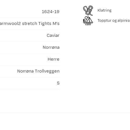
Klatring
1624-19
Topptur og alpini
armwool2 stretch Tights M's
Caviar
Norrøna
Herre
Norrøna Trollveggen
S