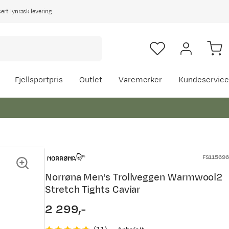
rt lynrask levering
Fjellsportpris
Outlet
Varemerker
Kundeservice
FS115696
Norrøna Men's Trollveggen Warmwool2
Stretch Tights Caviar
2 299,-
price