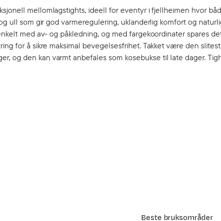
sjonell mellomlagstights, ideell for eventyr i fjellheimen hvor b
og ull som gir god varmeregulering, uklanderlig komfort og naturli
renkelt med av- og påkledning, og med fargekoordinater spares det 
ing for å sikre maksimal bevegelsesfrihet. Takket være den slites
r, og den kan varmt anbefales som kosebukse til late dager. Tig
Beste bruksområder