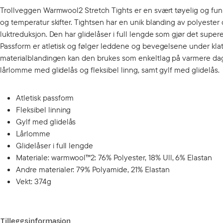
Trollveggen Warmwool2 Stretch Tights er en svært tøyelig og funk
og temperatur skifter. Tightsen har en unik blanding av polyester 
luktreduksjon. Den har glidelåser i full lengde som gjør det supe
Passform er atletisk og følger leddene og bevegelsene under klatr
materialblandingen kan den brukes som enkeltlag på varmere dage
lårlomme med glidelås og fleksibel linng, samt gylf med glidelås.
Atletisk passform
Fleksibel linning
Gylf med glidelås
Lårlomme
Glidelåser i full lengde
Materiale: warmwool™2: 76% Polyester, 18% Ull, 6% Elastan
Andre materialer: 79% Polyamide, 21% Elastan
Vekt: 374g
Tilleggsinformasjon