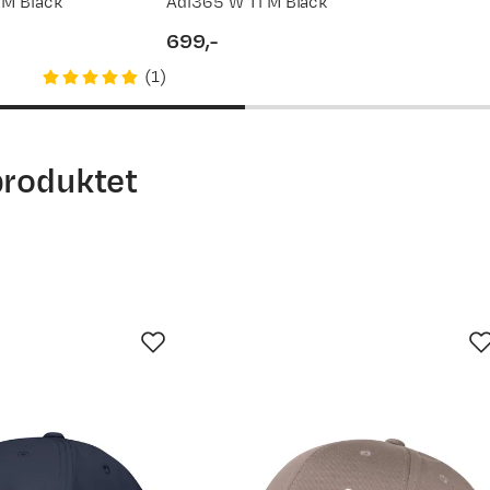
 M Black
Adi365 W Ti M Black
699,-
price
(
1
)
produktet
ndt med etter dagens aktiviteter. Godt materiale, og behagelig 