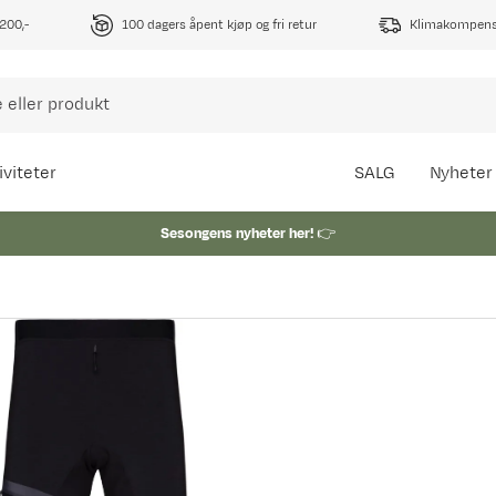
1200,-
100 dagers åpent kjøp og fri retur
Klimakompense
iviteter
SALG
Nyheter
Sesongens nyheter her!
👉