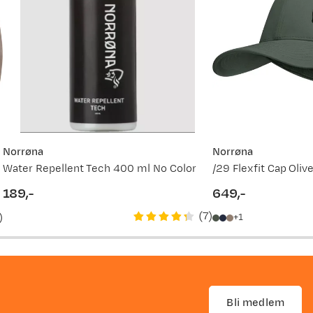
Norrøna
Norrøna
Water Repellent Tech 400 ml No Color
/29 Flexfit Cap Oliv
189,-
649,-
price
price
(
7
)
)
1
ker varm og
warmwool" og
sider eller
Bli medlem
id, 21%