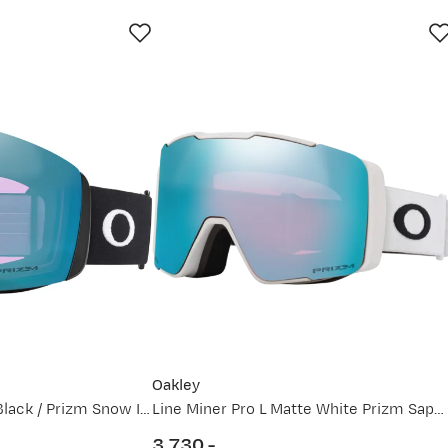
un.
30. jun.
13. jul.
26. jul.
Oakley
Flight Deck L Matte Black / Prizm Snow Iced Iridium
Line Miner Pro L Matte White Prizm Sapphire & Prizm Iced
3 730,-