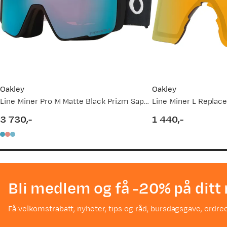
Oakley
Oakley
Line Miner Pro M Matte Black Prizm Sapphire & Prizm Iced
3 730,-
1 440,-
price
price
Bli medlem og få -20% på ditt 
Få velkomstrabatt, nyheter, tips og råd, bursdagsgave, ordreo