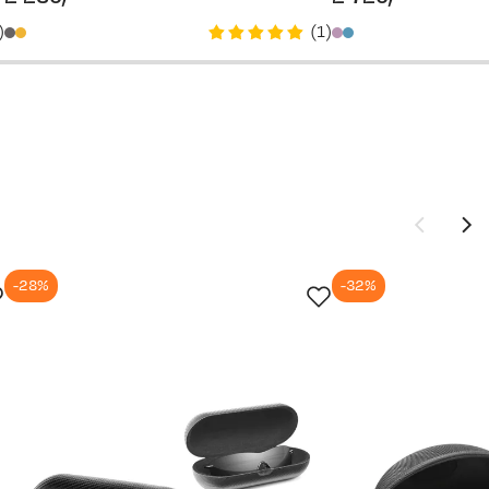
price
price
)
(
1
)
2 720,-
-28%
-32%