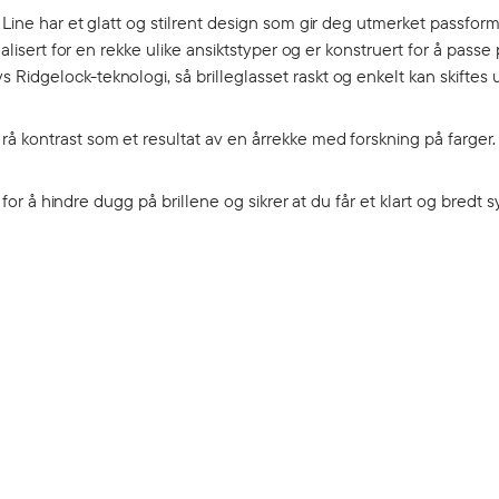
 Line har et glatt og stilrent design som gir deg utmerket passfor
alisert for en rekke ulike ansiktstyper og er konstruert for å passe 
idgelock-teknologi, så brilleglasset raskt og enkelt kan skiftes u
å kontrast som et resultat av en årrekke med forskning på farger.
r for å hindre dugg på brillene og sikrer at du får et klart og bredt 