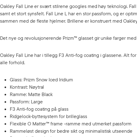
Oakley Fall Line er svært stilrene googles med høy teknologi. Fall
samt et stort synsfelt. Fall Line L har en stor passform, og er optim
sammen med de fleste hjelmer. Brillene er konstruert med Oakleys R
Det nye og revolusjonerende Prizm™ glasset gir unike farger med r
Oakley Fall Line har i tillegg F3 Anti-fog coating i glassene. Alt fo
alle forhold.
Glass: Prizm Snow Iced Iridium
Kontrast: Nøytral
Ramme: Matte Black
Passform: Large
F3 Anti-fog coating på glass
Ridgelock-byttesystem for brilleglass
Flexible O Matter™ frame -ramme med utmerket passform
Rammeløst design for bedre sikt og minimalistisk utseende