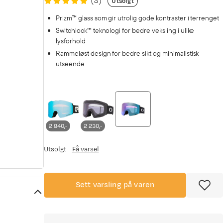
(
3
)
Utsolgt
Prizm™ glass som gir utrolig gode kontraster i terrenget
Switchlock™ teknologi for bedre veksling i ulike
lysforhold
Rammeløst design for bedre sikt og minimalistisk
utseende
2 840,-
2 230,-
Utsolgt
Få varsel
Sett varsling på varen