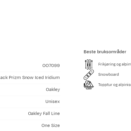
Beste bruksområder
Frikjøring og alpin
OO7099
Snowboard
lack Prizm Snow Iced Iridium
Topptur og alpini
Oakley
Unisex
Oakley Fall Line
One Size