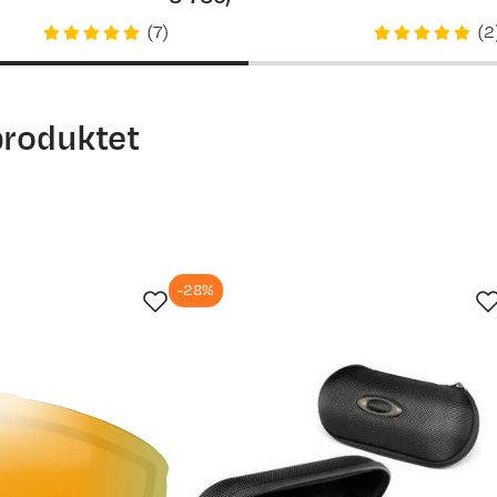
price
(
7
)
(
2
produktet
-28%