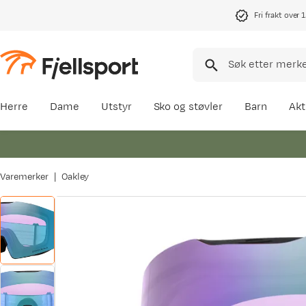
Fri frakt over 
Herre
Dame
Utstyr
Sko og støvler
Barn
Akt
Varemerker
Oakley