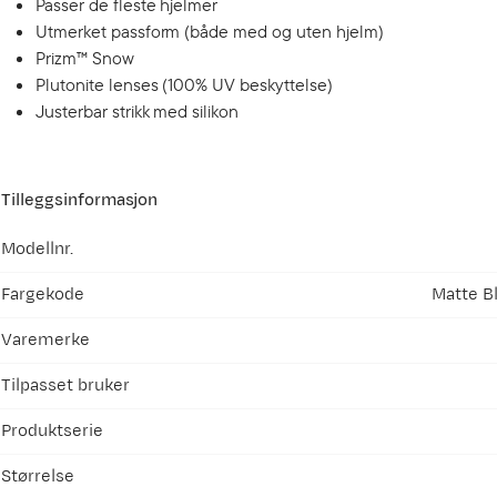
Passer de fleste hjelmer
Utmerket passform (både med og uten hjelm)
Prizm™ Snow
Plutonite lenses (100% UV beskyttelse)
Justerbar strikk med silikon
Tilleggsinformasjon
Modellnr.
Fargekode
Matte B
Varemerke
Tilpasset bruker
Produktserie
Størrelse