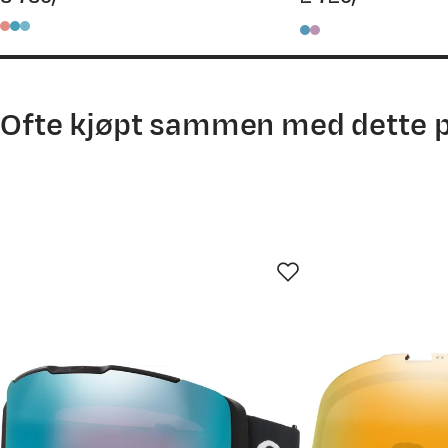
price
price
08.08.2025
Ofte kjøpt sammen med dette 