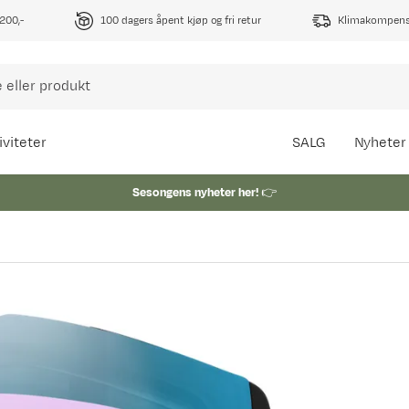
1200,-
100 dagers åpent kjøp og fri retur
Klimakompense
iviteter
SALG
Nyheter
Sesongens nyheter her!
👉