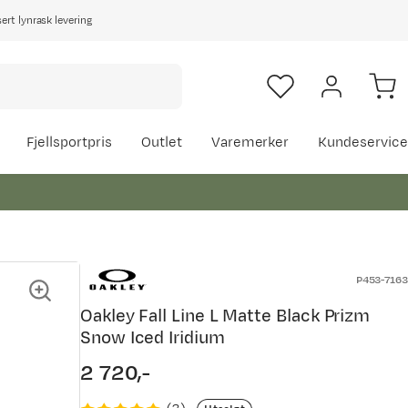
rt lynrask levering
Fjellsportpris
Outlet
Varemerker
Kundeservice
P453-7163
Oakley Fall Line L Matte Black Prizm
Snow Iced Iridium
2 720,-
price