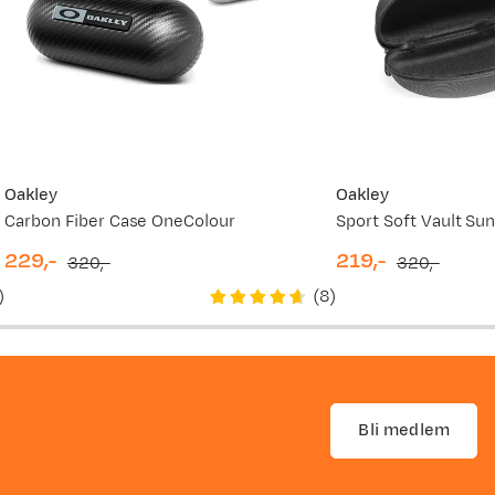
Oakley
Oakley
Carbon Fiber Case OneColour
Sport Soft Vault Su
229,-
219,-
320,-
320,-
discounted
original
discounted
original
)
(
8
)
price
price
price
price
Bli medlem