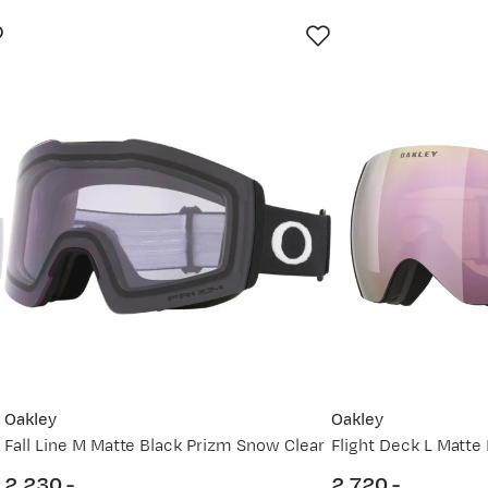
Ny pris
2 720,-
1 799,-
2 720,-
1 899,-
2 720,-
Oakley
Oakley
Fall Line M Matte Black Prizm Snow Clear
1 899,-
2 230,-
2 720,-