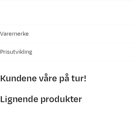
Varemerke
Prisutvikling
Kundene våre på tur!
3500
3000
Lignende produkter
2500
2000
1500