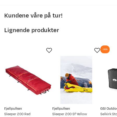
Kundene våre på tur!
250
Lignende produkter
200
150
-30%
100
11. mai
24. mai
6. jun.
19. jun.
2. jul.
15. jul.
28. jul.
Prisdato
Ny pris
23.02.2026
140,-
Fjellpulken
Fjellpulken
GSI Outdo
21.01.2026
109,-
Sleeper 200 Red
Sleeper 200 Sf Yellow
Selkirk St