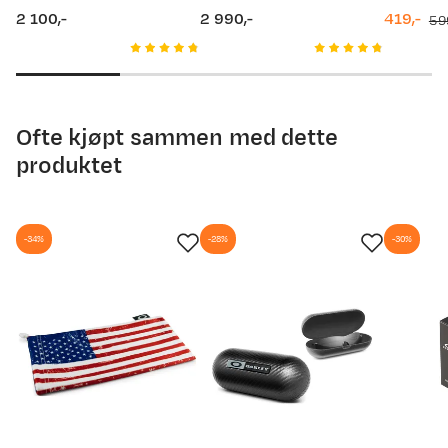
2 100,-
2 990,-
419,-
59
10.08.2025
140,-
price
price
discount
original
price
price
Ofte kjøpt sammen med dette
produktet
-34%
-28%
-30%