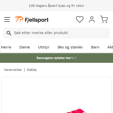
100 dagers åpent kjøp og fri retur
Herre
Dame
Utstyr
Sko og støvler
Barn
Akt
Sesongens nyheter her!
👉
Varemerker
Oakley