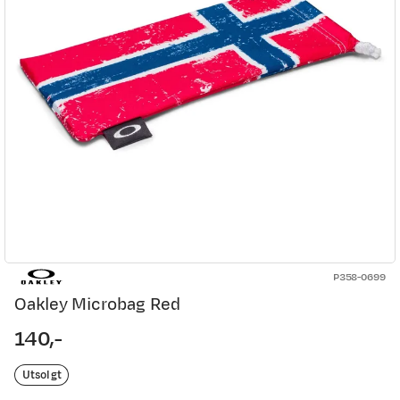
P358-0699
Oakley Microbag Red
140,-
price
Utsolgt