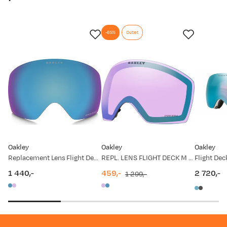
-65%
Outlet
Oakley
Oakley
Oakley
Replacement Lens Flight Deck XM
REPL. LENS FLIGHT DECK M Prizm Iced Irid
1 440,-
459,-
2 720,-
1 299,-
price
discounted
original
price
price
price