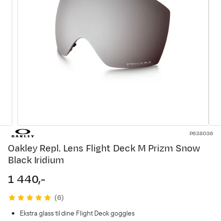
P638036
Oakley Repl. Lens Flight Deck M Prizm Snow
Black Iridium
1 440,-
price
(
6
)
Ekstra glass til dine Flight Deck goggles