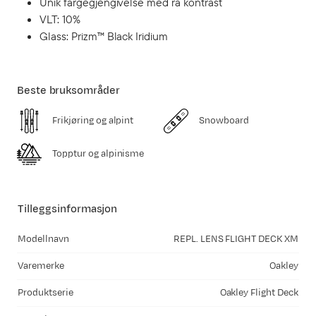
Unik fargegjengivelse med rå kontrast
VLT: 10%
Glass: Prizm™ Black Iridium
Beste bruksområder
Frikjøring og alpint
Snowboard
Topptur og alpinisme
Tilleggsinformasjon
Modellnavn
REPL. LENS FLIGHT DECK XM
Varemerke
Oakley
Produktserie
Oakley Flight Deck