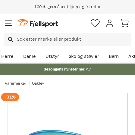
100 dagers åpent kjøp og fri retur
Herre
Dame
Utstyr
Sko og støvler
Barn
Akt
Sesongens nyheter her!
👉
Varemerker
Oakley
-31%