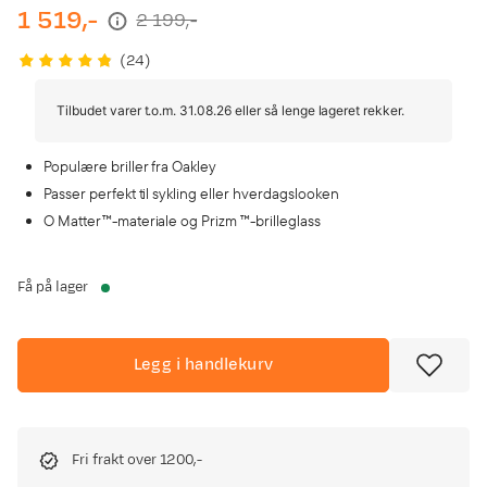
1 519,-
2 199,-
discounted
original
price
price
(
24
)
Tilbudet varer t.o.m. 31.08.26 eller så lenge lageret rekker.
Populære briller fra Oakley
Passer perfekt til sykling eller hverdagslooken
O Matter™-materiale og Prizm ™-brilleglass
Få på lager
Legg i handlekurv
Fri frakt over 1200,-