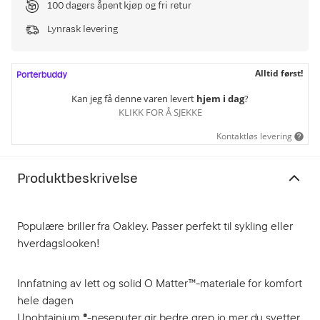
100 dagers åpent kjøp og fri retur
Lynrask levering
Alltid først!
Kan jeg få denne varen levert
hjem i dag
?
KLIKK FOR Å SJEKKE
Kontaktløs levering
Produktbeskrivelse
Populære briller fra Oakley. Passer perfekt til sykling eller
hverdagslooken!
Innfatning av lett og solid O Matter™-materiale for komfort
hele dagen
Unobtainium ®-neseputer gir bedre grep jo mer du svetter,