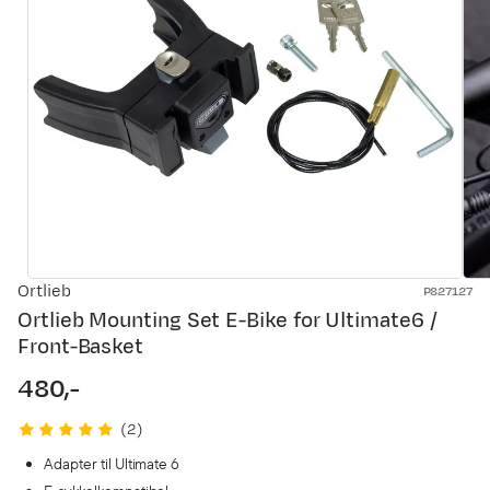
Ortlieb
P827127
Ortlieb Mounting Set E-Bike for Ultimate6 /
Front-Basket
480,-
price
(
2
)
Adapter til Ultimate 6