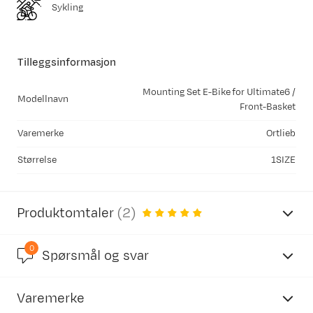
Sykling
Tilleggsinformasjon
Mounting Set E-Bike for Ultimate6 /
Modellnavn
Front-Basket
Varemerke
Ortlieb
Størrelse
1SIZE
Produktomtaler
(
2
)
0
5.0
Spørsmål og svar
Varemerke
basert på 2 anmeldelser