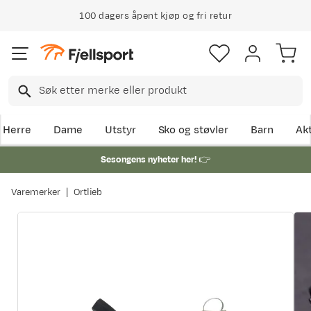
100 dagers åpent kjøp og fri retur
Klimakompensert lynrask levering
Herre
Dame
Utstyr
Sko og støvler
Barn
Akt
Sesongens nyheter her!
👉
Varemerker
Ortlieb