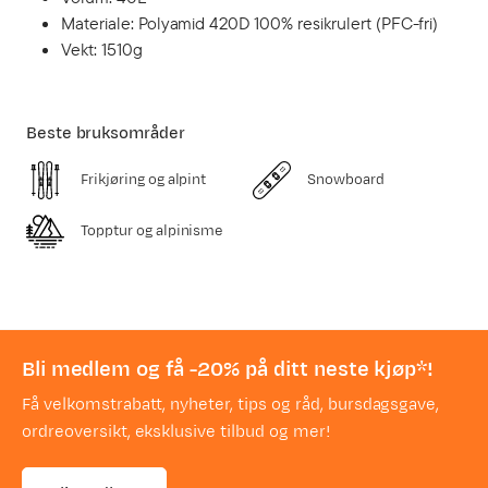
Materiale: Polyamid 420D 100% resikrulert (PFC-fri)
Vekt: 1510g
Beste bruksområder
Frikjøring og alpint
Snowboard
Topptur og alpinisme
Bli medlem og få -20% på ditt neste kjøp*!
Få velkomstrabatt, nyheter, tips og råd, bursdagsgave,
ordreoversikt, eksklusive tilbud og mer!