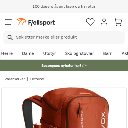
100 dagers åpent kjøp og fri retur
Herre
Dame
Utstyr
Sko og støvler
Barn
Akt
Sesongens nyheter her!
👉
Varemerker
Ortovox