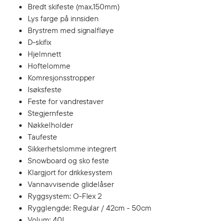
Bredt skifeste (max.150mm)
Lys farge på innsiden
Brystrem med signalfløye
D-skifix
Hjelmnett
Hoftelomme
Komresjonsstropper
Isøksfeste
Feste for vandrestaver
Stegjernfeste
Nøkkelholder
Taufeste
Sikkerhetslomme integrert
Snowboard og sko feste
Klargjort for drikkesystem
Vannavvisende glidelåser
Ryggsystem: O-Flex 2
Rygglengde: Regular / 42cm - 50cm
Volum: 40L