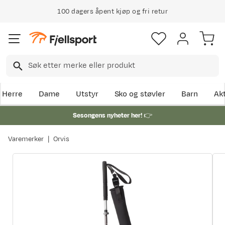
100 dagers åpent kjøp og fri retur
Herre
Dame
Utstyr
Sko og støvler
Barn
Akt
Sesongens nyheter her!
👉
Varemerker
Orvis