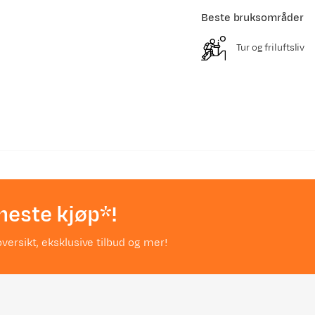
Beste bruksområder
Tur og friluftsliv
neste kjøp*!
versikt, eksklusive tilbud og mer!