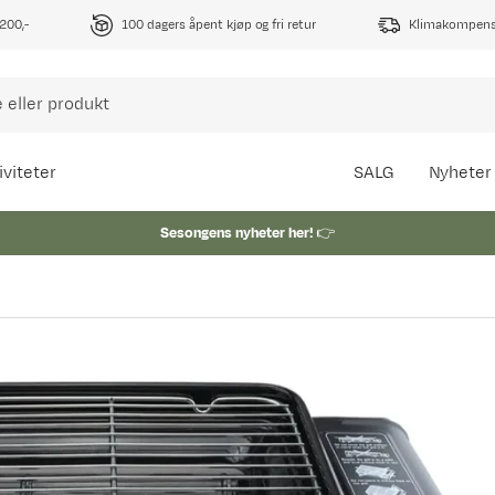
1200,-
100 dagers åpent kjøp og fri retur
Klimakompense
iviteter
SALG
Nyheter
Sesongens nyheter her!
👉