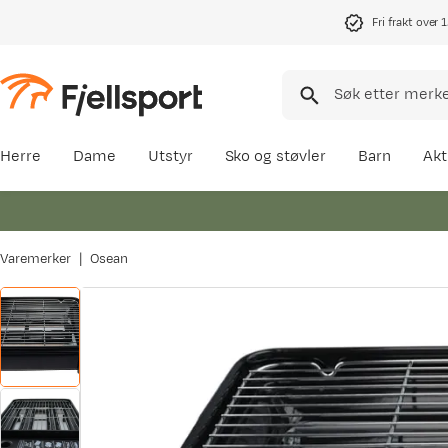
Fri frakt over 
Herre
Dame
Utstyr
Sko og støvler
Barn
Akt
Varemerker
Osean