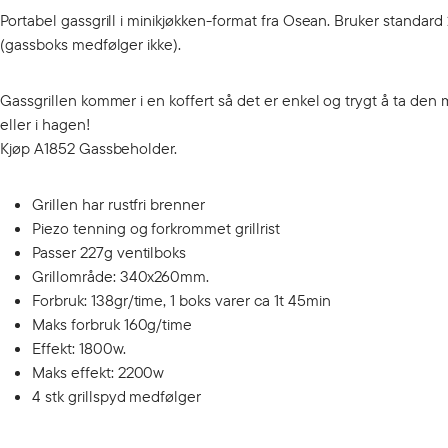
Portabel gassgrill i minikjøkken-format fra Osean. Bruker standard
(gassboks medfølger ikke).
Gassgrillen kommer i en koffert så det er enkel og trygt å ta den 
eller i hagen!
Kjøp A1852 Gassbeholder.
Grillen har rustfri brenner
Piezo tenning og forkrommet grillrist
Passer 227g ventilboks
Grillområde: 340x260mm.
Forbruk: 138gr/time, 1 boks varer ca 1t 45min
Maks forbruk 160g/time
Effekt: 1800w.
Maks effekt: 2200w
4 stk grillspyd medfølger