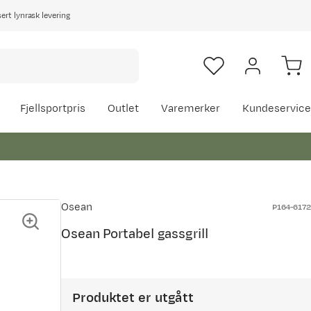
rt lynrask levering
Fjellsportpris
Outlet
Varemerker
Kundeservice
Osean
P164-6172
Osean Portabel gassgrill
Produktet er utgått