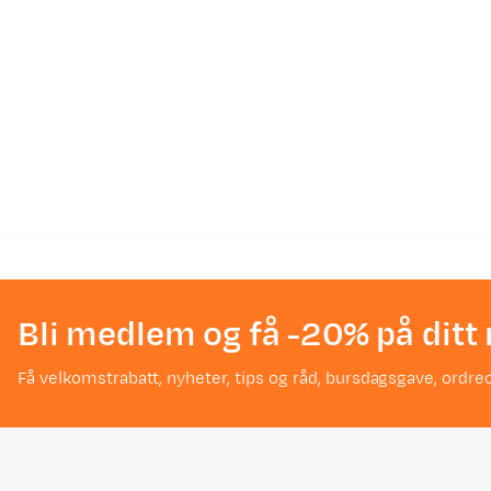
Bli medlem og få -20% på ditt 
Få velkomstrabatt, nyheter, tips og råd, bursdagsgave, ordreo