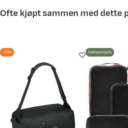
lett liten sekk ….å der fant jeg den 👏
Ofte kjøpt sammen med dette 
Anne H
Bekreftet kjøper
1 år siden
-20%
Fjellsportpris
Kjøpt størrelse:
OneSize
Valgt farge:
Black
Rommer mye, tar liten plas.
Tormod H
Bekreftet kjøper
1 år siden