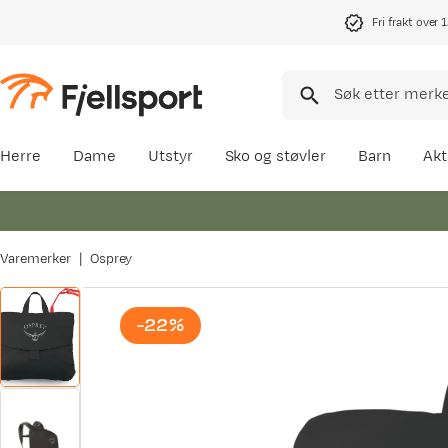
Fri frakt over 
Herre
Dame
Utstyr
Sko og støvler
Barn
Akt
Varemerker
Osprey
-22%