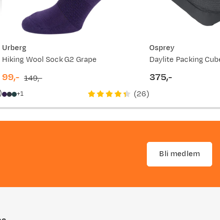
Urberg
Osprey
Hiking Wool Sock G2 Grape
Daylite Packing Cub
99,-
375,-
149,-
discounted
original
price
)
(
26
)
1
price
price
Bli medlem