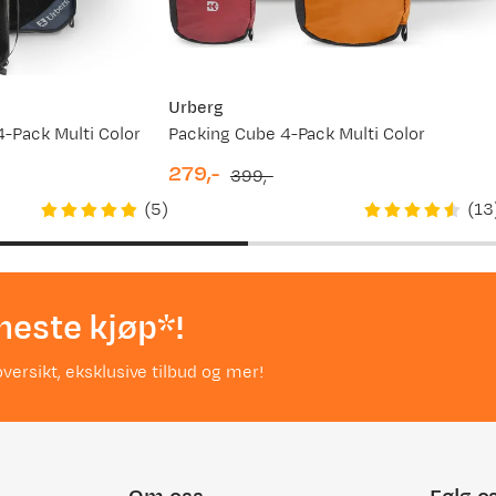
Urberg
-Pack Multi Color
Packing Cube 4-Pack Multi Color
279,-
399,-
discounted
original
(
5
)
(
13
price
price
neste kjøp*!
versikt, eksklusive tilbud og mer!
er.