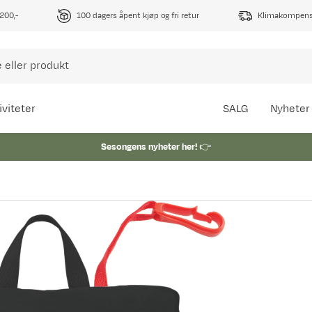
1200,-
100 dagers åpent kjøp og fri retur
Klimakompense
iviteter
SALG
Nyheter
Sesongens nyheter her!
👉