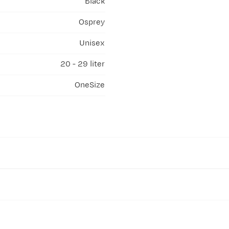
Black
Osprey
Unisex
20 - 29 liter
OneSize
esirkulert materiale.