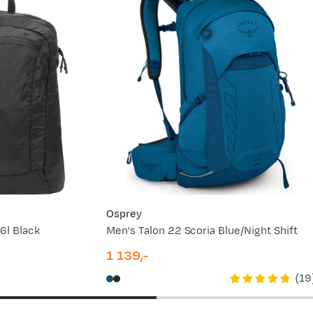
jun.
29. jun.
12. jul.
25. jul.
Osprey
6l Black
Men's Talon 22 Scoria Blue/Night Shift
1 139,-
price
(
19
, bruker den for å ha med en genser .kikkert å vann m.m. 😁 Var