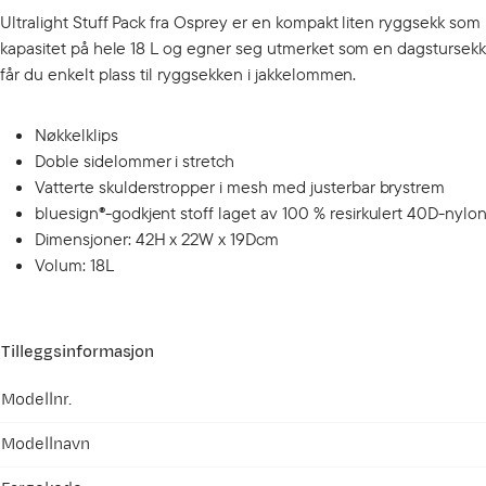
Ultralight Stuff Pack fra Osprey er en kompakt liten ryggsekk som 
kapasitet på hele 18 L og egner seg utmerket som en dagstursekk
får du enkelt plass til ryggsekken i jakkelommen.
Nøkkelklips
Doble sidelommer i stretch
Vatterte skulderstropper i mesh med justerbar brystrem
bluesign®-godkjent stoff laget av 100 % resirkulert 40D-nylo
Dimensjoner: 42H x 22W x 19Dcm
Volum: 18L
Tilleggsinformasjon
Modellnr.
Modellnavn