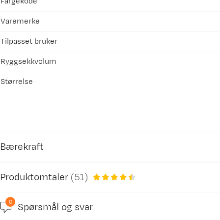
Fargekode
Varemerke
Tilpasset bruker
Ryggsekkvolum
Størrelse
Bærekraft
Produktomtaler
(
51
)
Inneholder resirkulerte materialer
0
Vår egen merking av produkter som inneholder r
Spørsmål og svar