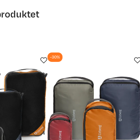
produktet
-30%