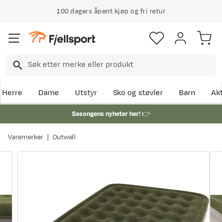
100 dagers åpent kjøp og fri retur
Herre
Dame
Utstyr
Sko og støvler
Barn
Akt
Sesongens nyheter her!
👉
Varemerker
Outwell