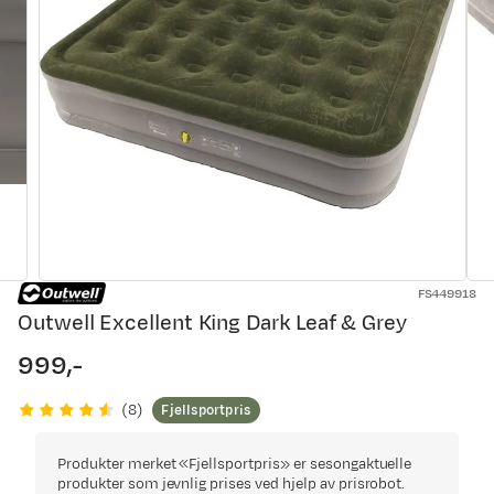
FS449918
Outwell Excellent King Dark Leaf & Grey
999,-
price
Fjellsportpris
(
8
)
Produkter merket «Fjellsportpris» er sesongaktuelle
produkter som jevnlig prises ved hjelp av prisrobot.