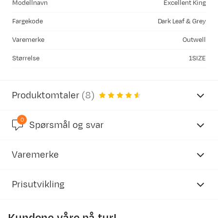
Modellnavn
Excellent King
Fargekode
Dark Leaf & Grey
Varemerke
Outwell
Størrelse
1SIZE
Produktomtaler
(
8
)
0
4.5
Spørsmål og svar
Varemerke
basert på 8 anmeldelser
Prisutvikling
Heidi K
Bekreftet kjøper