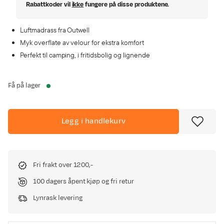
Rabattkoder vil
ikke
fungere på disse produktene.
Luftmadrass fra Outwell
Myk overflate av velour for ekstra komfort
Perfekt til camping, i fritidsbolig og lignende
Få på lager
Legg i handlekurv
Fri frakt over 1200,-
100 dagers åpent kjøp og fri retur
Lynrask levering