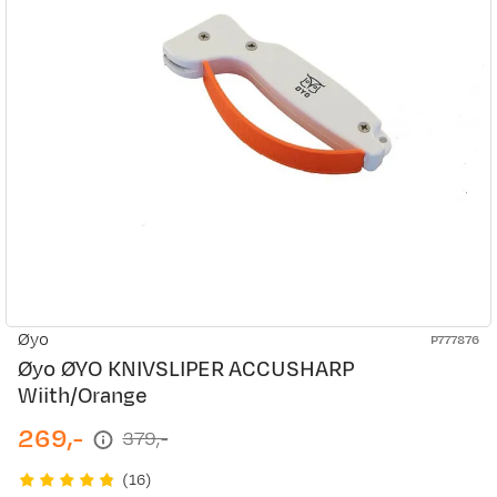
Øyo
P777876
Øyo ØYO KNIVSLIPER ACCUSHARP
Wiith/Orange
269,-
379,-
discounted
original
price
price
(
16
)