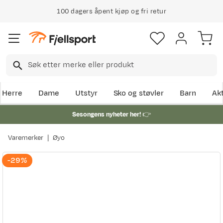
100 dagers åpent kjøp og fri retur
Herre
Dame
Utstyr
Sko og støvler
Barn
Akt
Sesongens nyheter her!
👉
Varemerker
Øyo
-29%