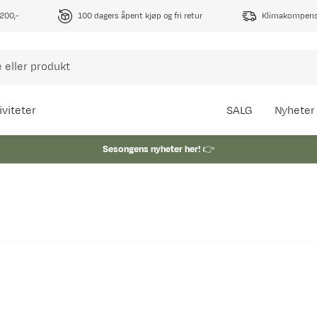
1200,-
100 dagers åpent kjøp og fri retur
Klimakompense
iviteter
SALG
Nyheter
Sesongens nyheter her!
👉