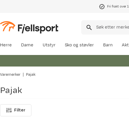
Fri frakt over 
Herre
Dame
Utstyr
Sko og støvler
Barn
Akt
Varemerker
Pajak
Pajak
Filter