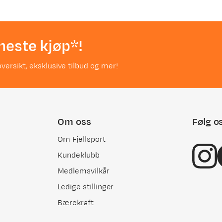
neste kjøp*!
versikt, eksklusive tilbud og mer!
Om oss
Følg o
Om Fjellsport
Kundeklubb
Medlemsvilkår
Ledige stillinger
Bærekraft