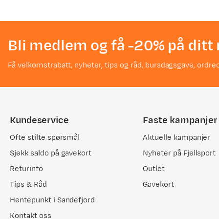
Bli medlem og få -20% på ditt 
Få velkomstrabatt, nyheter, tips og råd, bursdagsgave, ordreo
Kundeservice
Faste kampanjer
Ofte stilte spørsmål
Aktuelle kampanjer
Sjekk saldo på gavekort
Nyheter på Fjellsport
Returinfo
Outlet
Tips & Råd
Gavekort
Hentepunkt i Sandefjord
Kontakt oss