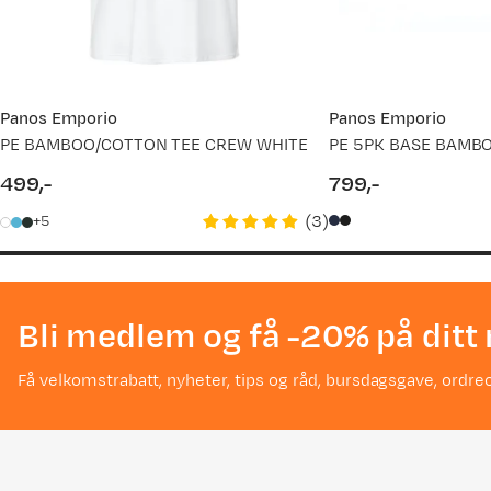
Panos Emporio
Panos Emporio
PE BAMBOO/COTTON TEE CREW WHITE
PE 5PK BASE BAMB
499,-
799,-
price
price
(
3
)
5
Bli medlem og få -20% på ditt 
Få velkomstrabatt, nyheter, tips og råd, bursdagsgave, ordreo