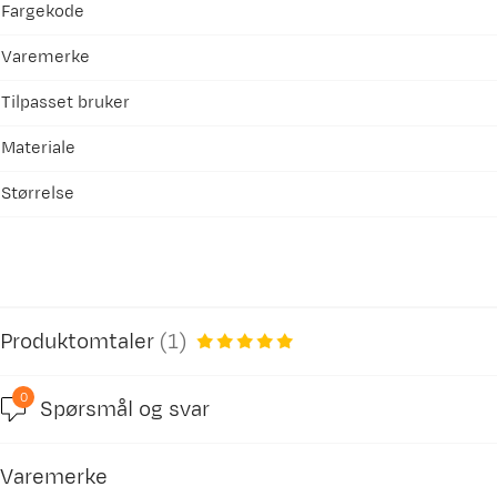
Fargekode
Varemerke
Tilpasset bruker
Materiale
Størrelse
Produktomtaler
(
1
)
0
Spørsmål og svar
5.0
Varemerke