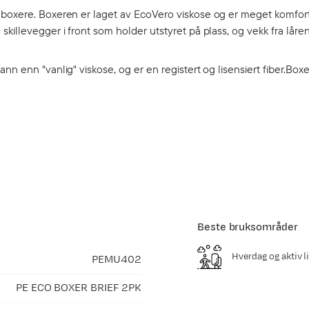
 boxere. Boxeren er laget av EcoVero viskose og er meget komfort
killevegger i front som holder utstyret på plass, og vekk fra låre
n enn "vanlig" viskose, og er en registert og lisensiert fiber.Boxe
Beste bruksområder
Hverdag og aktiv li
PEMU402
PE ECO BOXER BRIEF 2PK