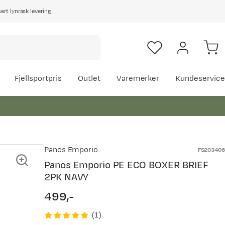
rt lynrask levering
Fjellsportpris
Outlet
Varemerker
Kundeservice
Panos Emporio
FS203406
Panos Emporio PE ECO BOXER BRIEF
2PK NAVY
499,-
price
(
1
)