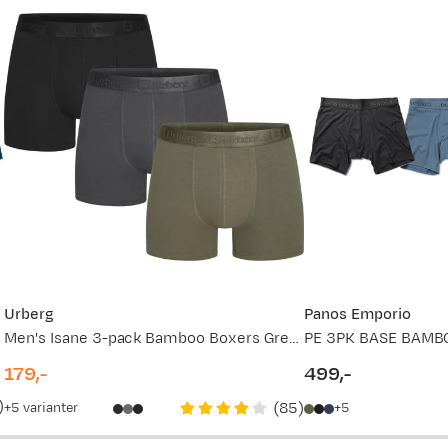
vordan
Ny pris
499,-
399,-
499,-
379,-
379,-
Urberg
Panos Emporio
Men's Isane 3-pack Bamboo Boxers Grey/Black/Green
499,-
179,-
499,-
price
price
)
(
85
)
5
varianter
5