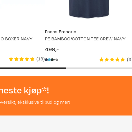
Panos Emporio
OO BOXER NAVY
PE BAMBOO/COTTON TEE CREW NAVY
499,-
price
(
18
)
(
3
5
neste kjøp*!
versikt, eksklusive tilbud og mer!