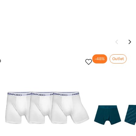
-48%
Outlet