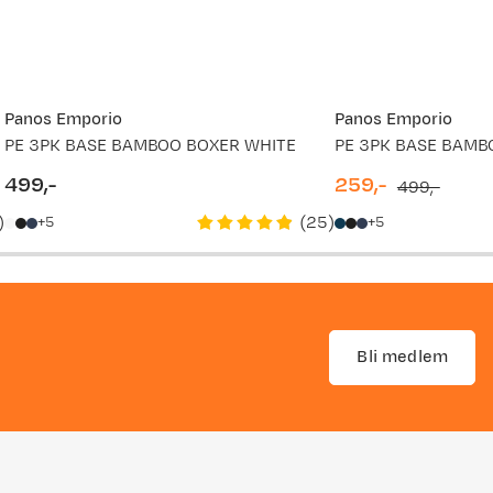
Panos Emporio
Panos Emporio
PE 3PK BASE BAMBOO BOXER WHITE
499,-
259,-
499,-
price
discounted
original
)
(
25
)
5
5
price
price
Bli medlem