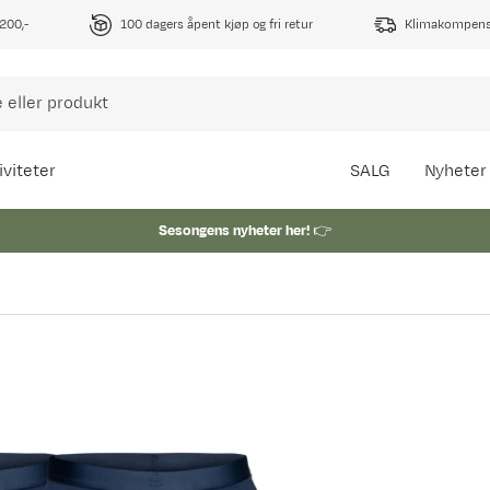
1200,-
100 dagers åpent kjøp og fri retur
Klimakompense
iviteter
SALG
Nyheter
Sesongens nyheter her!
👉