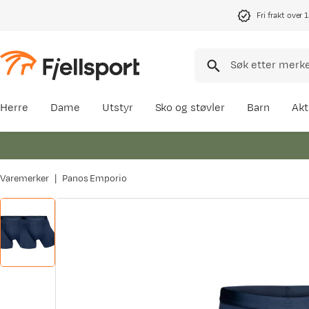
Fri frakt over 
Herre
Dame
Utstyr
Sko og støvler
Barn
Akt
Varemerker
Panos Emporio