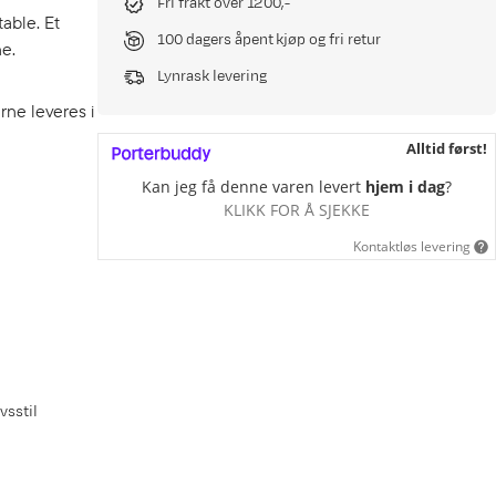
Fri frakt over 1200,-
able. Et
100 dagers åpent kjøp og fri retur
ne.
Lynrask levering
rne leveres i
Alltid først!
Kan jeg få denne varen levert
hjem i dag
?
KLIKK FOR Å SJEKKE
Kontaktløs levering
vsstil