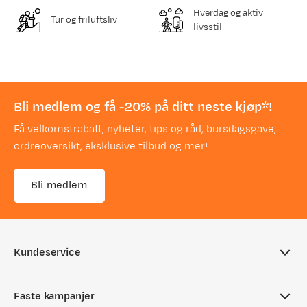
Hverdag og aktiv
Tur og friluftsliv
livsstil
Bli medlem og få -20% på ditt neste kjøp*!
Få velkomstrabatt, nyheter, tips og råd, bursdagsgave,
ordreoversikt, eksklusive tilbud og mer!
Bli medlem
Kundeservice
Ofte stilte spørsmål
Faste kampanjer
Sjekk saldo på gavekort