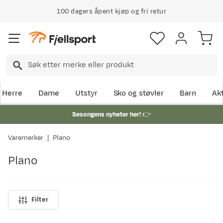
100 dagers åpent kjøp og fri retur
Herre
Dame
Utstyr
Sko og støvler
Barn
Akt
Sesongens nyheter her!
👉
Varemerker
Plano
Plano
Filter