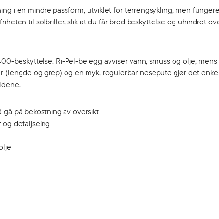
g i en mindre passform, utviklet for terrengsykling, men fungerer 
eten til solbriller, slik at du får bred beskyttelse og uhindret over
UV400-beskyttelse. Ri-Pel-belegg avviser vann, smuss og olje, mens
r (lengde og grep) og en myk, regulerbar nesepute gjør det enkel
oldene.
å gå på bekostning av oversikt
r og detaljseing
olje