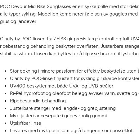
POC Devour Mid Bike Sunglasses er en sykkelbrille med stor deknin
alle typer sykling. Modellen kombinerer følelsen av goggles med frih
grus og landevei.
Clarity by POC-linsen fra ZEISS gir presis fargekontroll og full 
ripebestandig behandling beskytter overflaten. Justerbare stenge
stabil passform. Linsen kan byttes for å tilpasse bruken til lysforh
Stor dekning i mindre passform for effektiv beskyttelse uten 
Clarity by POC-linse finjustert for sykling gir skarpe kontraste
UV400 beskytter mot både UVA- og UVB-stråler
Ri-Pel hydrofobt og oleofobt belegg avviser vann, svette og 
Ripebestandig behandling
Justerbare stenger med lengde- og grepjustering
Myk, justerbar nesepute i gripevennlig gummi
Utskiftbar linse
Leveres med myk pose som også fungerer som pusseklut