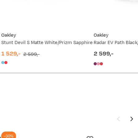
Oakley
Oakley
Stunt Devil S Matte White/Prizm Sapphire
Radar EV Path Blac
1 529,-
2 599,-
2 599,-
discounted
original
price
price
price
-30%