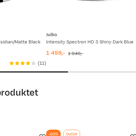
Julbo
sidian/Matte Black
Intensity Spectron HD 3 Shiny Dark Blue
1 459,-
1 949,-
discounted
original
(
11
)
price
price
produktet
-60%
Outlet