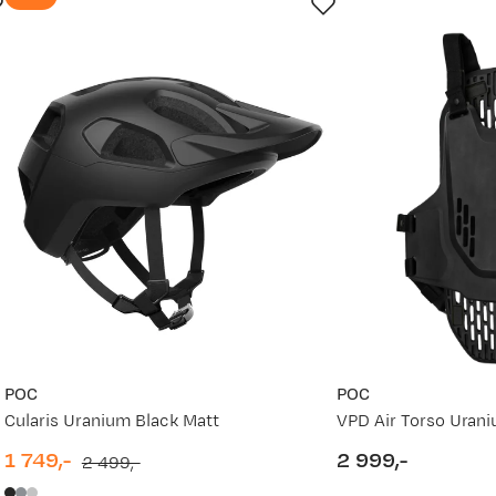
POC
POC
Cularis Uranium Black Matt
VPD Air Torso Uran
1 749,-
2 999,-
2 499,-
discounted
original
price