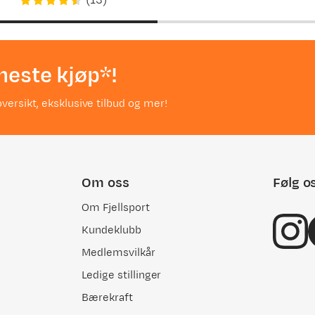
(
13
)
price
price
neste kjøp*!
versikt, eksklusive tilbud og mer!
Om oss
Følg o
Om Fjellsport
Kundeklubb
Medlemsvilkår
Ledige stillinger
Bærekraft