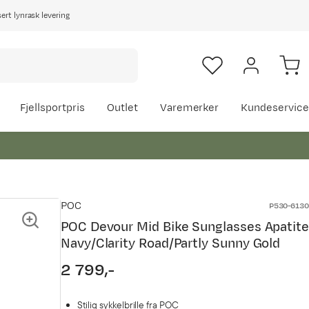
rt lynrask levering
Fjellsportpris
Outlet
Varemerker
Kundeservice
POC
P530-6130
POC Devour Mid Bike Sunglasses Apatite
Navy/Clarity Road/Partly Sunny Gold
2 799,-
price
Stilig sykkelbrille fra POC