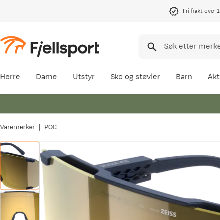
Fri frakt over 
Herre
Dame
Utstyr
Sko og støvler
Barn
Akt
Varemerker
POC