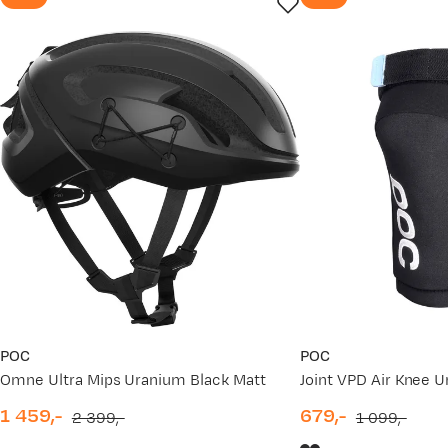
POC
POC
Omne Ultra Mips Uranium Black Matt
Joint VPD Air Knee 
1 459,-
679,-
2 399,-
1 099,-
discounted
original
discounted
original