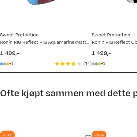
Sweet Protection
Sweet Protection
Ronin RIG Reflect RIG Aquamarine/Matte Crystal Black
Ronin RIG Reflect Ob
1 499,-
1 499,-
price
price
(
11
)
1
1
Ofte kjøpt sammen med dette 
-39%
-38%