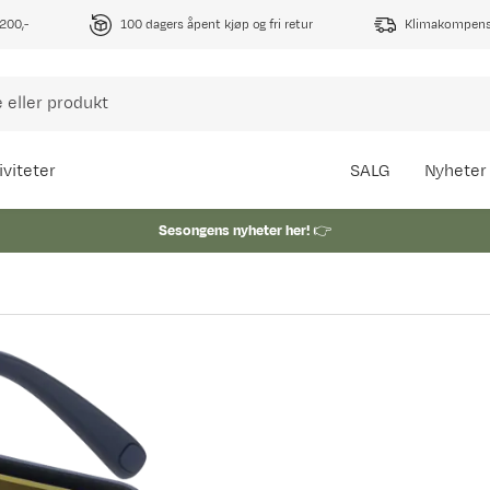
1200,-
100 dagers åpent kjøp og fri retur
Klimakompense
iviteter
SALG
Nyheter
Sesongens nyheter her!
👉