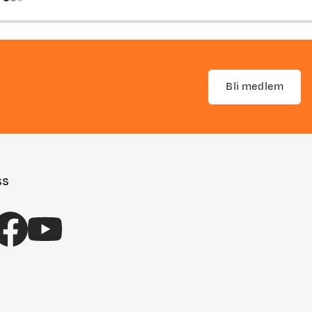
price
price
Bli medlem
ss