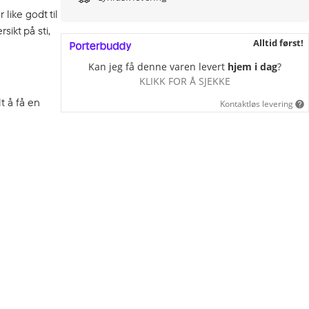
like godt til
sikt på sti,
Alltid først!
Kan jeg få denne varen levert
hjem i dag
?
KLIKK FOR Å SJEKKE
t å få en
Kontaktløs levering