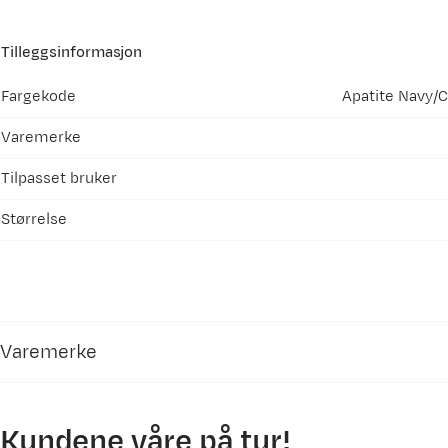
Tilleggsinformasjon
Fargekode
Apatite Navy/C
Varemerke
Tilpasset bruker
Størrelse
Varemerke
Kundene våre på tur!