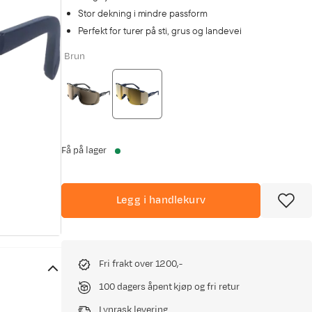
Stor dekning i mindre passform
Perfekt for turer på sti, grus og landevei
Brun
Få på lager
Legg i handlekurv
Fri frakt over 1200,-
100 dagers åpent kjøp og fri retur
Lynrask levering