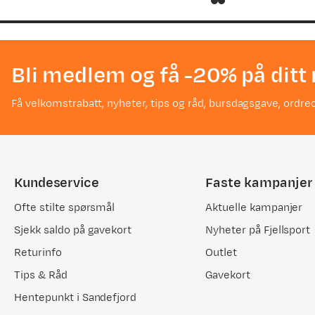
price
price
price
price
Bli medlem og få -20% på ditt 
Få velkomstrabatt, nyheter, tips og råd, bursdagsgave, ordreo
Kundeservice
Faste kampanjer
Ofte stilte spørsmål
Aktuelle kampanjer
Sjekk saldo på gavekort
Nyheter på Fjellsport
Returinfo
Outlet
Tips & Råd
Gavekort
Hentepunkt i Sandefjord