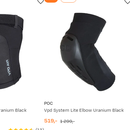
POC
Uranium Black
Vpd System Lite Elbow Uranium Black
519,-
1 299,-
discounted
original