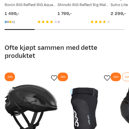
Ronin RIG Reflect RIG Aquamarine/Matte Crystal Black
Shinobi RIG Reflect Rig Malaia/Matte Crystal Black Camo
1 499,-
1 799,-
2 299,-
price
price
price
1
Ofte kjøpt sammen med dette
produktet
-39%
-38%
-60%
Out