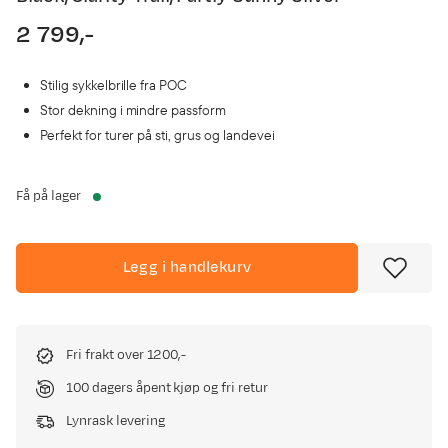
2 799,-
price
Stilig sykkelbrille fra POC
Stor dekning i mindre passform
Perfekt for turer på sti, grus og landevei
Få på lager
Legg i handlekurv
Fri frakt over 1200,-
100 dagers åpent kjøp og fri retur
Lynrask levering