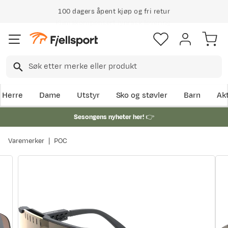
100 dagers åpent kjøp og fri retur
Klimakompensert lynrask levering
Herre
Dame
Utstyr
Sko og støvler
Barn
Akt
Sesongens nyheter her!
👉
Varemerker
POC