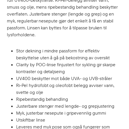
full UV400-beskyttelse. Ri-Pel-belegg avviser vann,
smuss og olje, mens ripebestandig behandling beskytter
overflaten. Justerbare stenger (lengde og grep) og en
myk, regulerbar nesepute gjør det enkelt å få en stabil
passform. Linsen kan byttes for å tilpasse bruken til
lysforholdene.
Stor dekning i mindre passform for effektiv
beskyttelse uten å gå på bekostning av oversikt
Clarity by POC-linse finjustert for sykling gir skarpe
kontraster og detaljseing
UV400 beskytter mot både UVA- og UVB-stråler
Ri-Pel hydrofobt og oleofobt belegg avviser vann,
svette og olje
Ripebestandig behandling
Justerbare stenger med lengde- og grepjustering
Myk, justerbar nesepute i gripevennlig gummi
Utskiftbar linse
Leveres med myk pose som også fungerer som