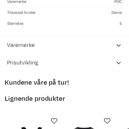
Varemerke
POC
Tilpasset bruker
Dame
Størrelse
S
Varemerke
Prisutvikling
Kundene våre på tur!
2500
2000
Lignende produkter
1500
1000
500