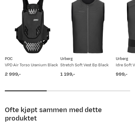
0
9. mai
22. mai
4. jun.
17. jun.
30. jun.
13. jul.
26. jul.
Prisdato
Ny pris
23.02.2026
1 499,-
POC
Urberg
Urberg
21.01.2026
1 149,-
VPD Air Torso Uranium Black
Stretch Soft Vest Bp Black
2 999,-
1 199,-
999,-
15.12.2025
1 499,-
price
price
price
12.12.2025
759,-
05.11.2025
759,-
Ofte kjøpt sammen med dette
produktet
23.09.2025
1 029,-