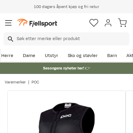
100 dagers åpent kjøp og fri retur
Herre
Dame
Utstyr
Sko og støvler
Barn
Akt
Sesongens nyheter her!
👉
Varemerker
POC