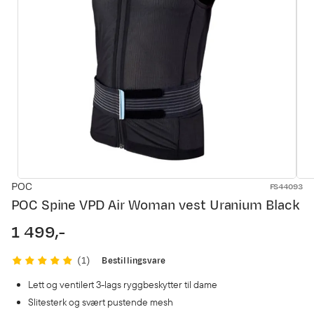
POC
FS44093
POC Spine VPD Air Woman vest Uranium Black
1 499,-
price
Bestillingsvare
(
1
)
Lett og ventilert 3-lags ryggbeskytter til dame
Slitesterk og svært pustende mesh