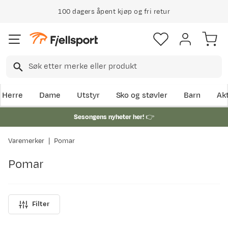
100 dagers åpent kjøp og fri retur
Herre
Dame
Utstyr
Sko og støvler
Barn
Akt
Sesongens nyheter her!
👉
Varemerker
Pomar
Pomar
Filter