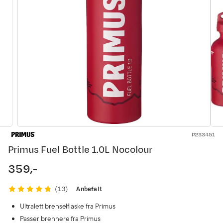
P233451
Primus Fuel Bottle 1.0L Nocolour
359,-
price
Anbefalt
(
13
)
Ultralett brenselflaske fra Primus
Passer brennere fra Primus