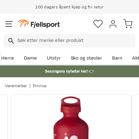
100 dagers åpent kjøp og fri retur
Herre
Dame
Utstyr
Sko og støvler
Barn
Akt
Sesongens nyheter her!
👉
Varemerker
Primus