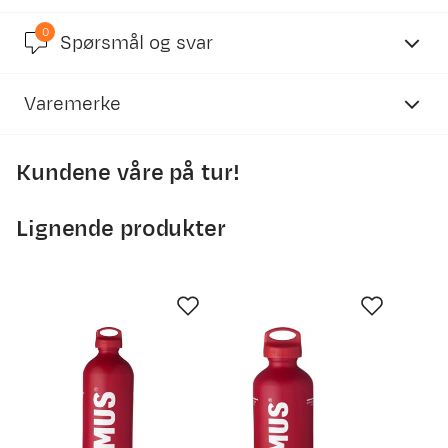
0
4.7
Spørsmål og svar
Varemerke
basert på 13 anmeldelser
Kundene våre på tur!
Lignende produkter
Terje
Bekreftet kjøper
1 år siden
Kjøpt størrelse:
OneSize
Valgt farge:
Nocolour
Tett, og lett