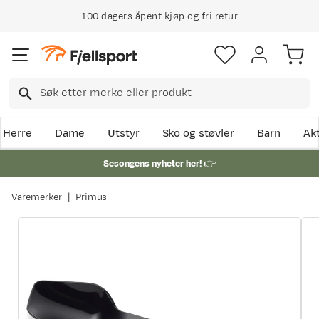
100 dagers åpent kjøp og fri retur
Klimakompensert lynrask levering
Herre
Dame
Utstyr
Sko og støvler
Barn
Akt
Sesongens nyheter her!
👉
Varemerker
Primus