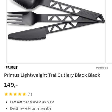
P656563
Primus Lightweight TrailCutlery Black Black
149,-
price
(
1
)
Lett sett med turbestikk i plast
Består av kniv, gaffel og skje