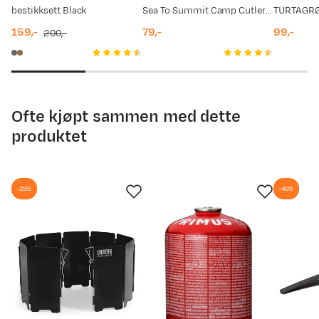
01.11.2025
99,-
bestikksett Black
Sea To Summit Camp Cutlery Set - 3 Piece Charcoal
159,-
79,-
99,-
200,-
16.09.2025
99,-
discounted
original
price
price
price
price
09.08.2025
149,-
Ofte kjøpt sammen med dette
produktet
-25%
-40%