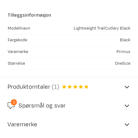
Tilleggsinformasjon
Modellnavn
Lightweight TrailCutlery Black
Fargekode
Black
Varemerke
Primus
Størrelse
OneSize
Produktomtaler
(
1
)
0
5.0
Spørsmål og svar
Varemerke
basert på 1 anmeldelse