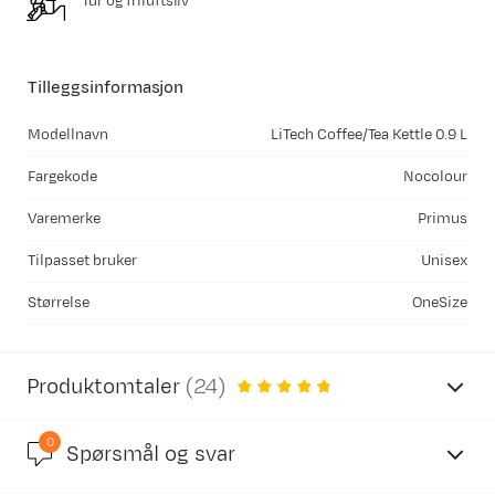
Tur og friluftsliv
Tilleggsinformasjon
Modellnavn
LiTech Coffee/Tea Kettle 0.9 L
Fargekode
Nocolour
Varemerke
Primus
Tilpasset bruker
Unisex
Størrelse
OneSize
Produktomtaler
(
24
)
0
4.7
Spørsmål og svar