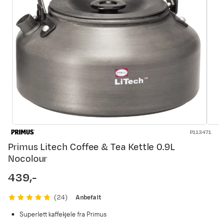
P113471
Primus Litech Coffee & Tea Kettle 0.9L
Nocolour
439,-
price
Anbefalt
(
24
)
Superlett kaffekjele fra Primus