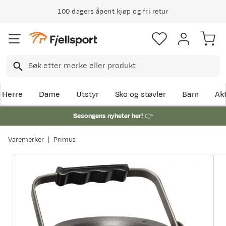
100 dagers åpent kjøp og fri retur
Klimakompensert lynrask levering
Herre
Dame
Utstyr
Sko og støvler
Barn
Akt
Sesongens nyheter her!
👉
Varemerker
Primus