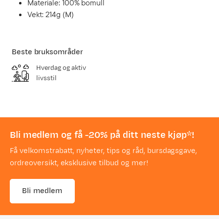
Materiale: 100% bomull
Vekt: 214g (M)
Beste bruksområder
Hverdag og aktiv
livsstil
Bli medlem og få -20% på ditt neste kjøp*!
Få velkomstrabatt, nyheter, tips og råd, bursdagsgave,
ordreoversikt, eksklusive tilbud og mer!
Bli medlem