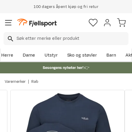
100 dagers åpent kjøp og fri retur
Herre
Dame
Utstyr
Sko og støvler
Barn
Akt
Sesongens nyheter her!
👉
Varemerker
Rab