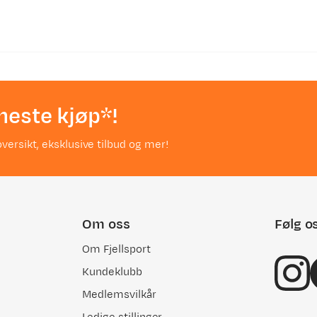
neste kjøp*!
versikt, eksklusive tilbud og mer!
Om oss
Følg o
Om Fjellsport
Kundeklubb
Medlemsvilkår