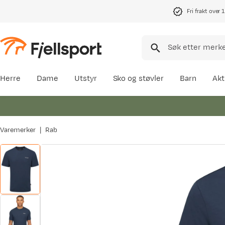
Fri frakt over 
Herre
Dame
Utstyr
Sko og støvler
Barn
Akt
Varemerker
Rab