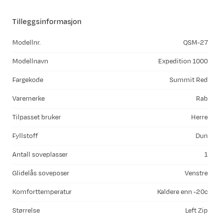
Tilleggsinformasjon
Modellnr.
QSM-27
Modellnavn
Expedition 1000
Fargekode
Summit Red
Varemerke
Rab
Tilpasset bruker
Herre
Fyllstoff
Dun
Antall soveplasser
1
Glidelås soveposer
Venstre
Komforttemperatur
Kaldere enn -20c
Størrelse
Left Zip