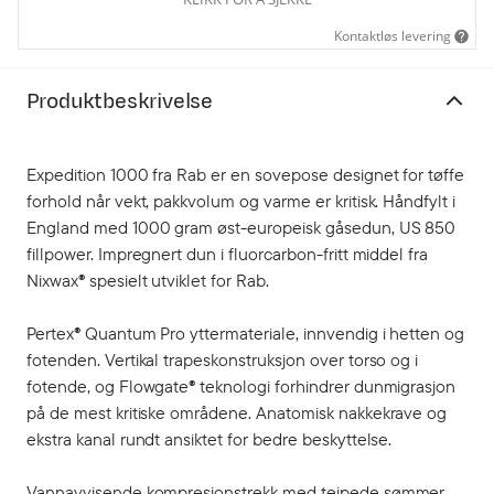
Kontaktløs levering
Produktbeskrivelse
Expedition 1000 fra Rab er en sovepose designet for tøffe
forhold når vekt, pakkvolum og varme er kritisk. Håndfylt i
England med 1000 gram øst-europeisk gåsedun, US 850
fillpower. Impregnert dun i fluorcarbon-fritt middel fra
Nixwax® spesielt utviklet for Rab.
Pertex® Quantum Pro yttermateriale, innvendig i hetten og
fotenden. Vertikal trapeskonstruksjon over torso og i
fotende, og Flowgate® teknologi forhindrer dunmigrasjon
på de mest kritiske områdene. Anatomisk nakkekrave og
ekstra kanal rundt ansiktet for bedre beskyttelse.
Vannavvisende kompresjonstrekk med teipede sømmer