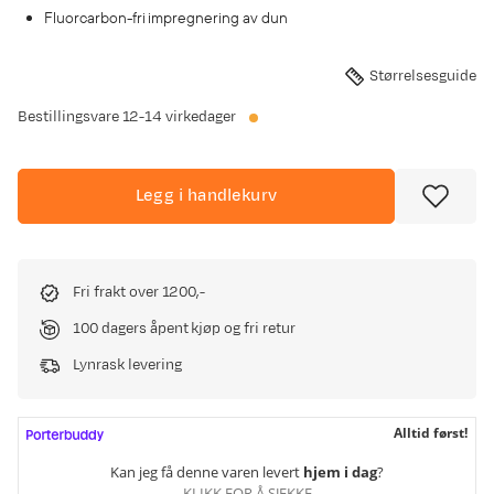
Fluorcarbon-fri impregnering av dun
Størrelsesguide
Bestillingsvare
12-14 virkedager
Legg i handlekurv
Fri frakt over 1200,-
100 dagers åpent kjøp og fri retur
Lynrask levering
Alltid først!
Kan jeg få denne varen levert
hjem i dag
?
KLIKK FOR Å SJEKKE