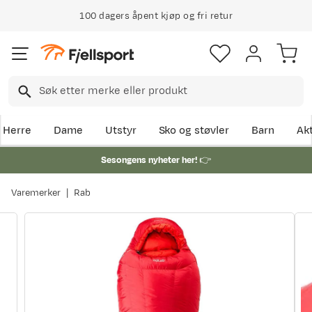
100 dagers åpent kjøp og fri retur
Herre
Dame
Utstyr
Sko og støvler
Barn
Akt
Sesongens nyheter her!
👉
Varemerker
Rab